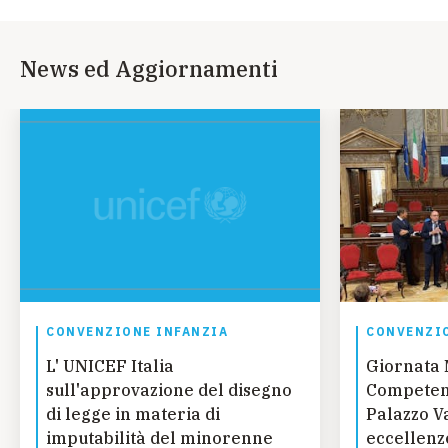
News ed Aggiornamenti
CONVENZIONE INFANZIA
CONVENZIO
L' UNICEF Italia
Giornata 
sull'approvazione del disegno
Competenz
di legge in materia di
Palazzo Va
imputabilità del minorenne
eccellenze