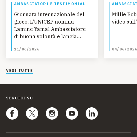
AMBASCIATORI E TESTIMONIAL
AMBASCIAT
Giornata internazionale del
Millie Bo
gioco, L'UNICEF nomina
video sull
Lamine Yamal Ambasciatore
di buona volontà e lancia
nuovo rapporto sul Gioco
11/06/2026
04/06/202
VEDI TUTTE
SEGUICI SU