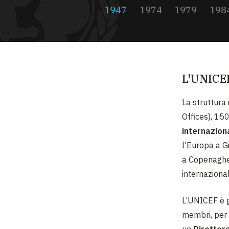
1947
1974
1979
198
L'UNICEF
La struttura 
Offices), 15
internaziona
l'Europa a Gi
a Copenaghen
internazionali
L’UNICEF è 
membri, per 
un
Direttor