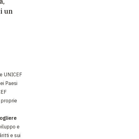
a,
i un
ome UNICEF
ei Paesi
CEF
 proprie
ogliere
viluppo e
itti e sui