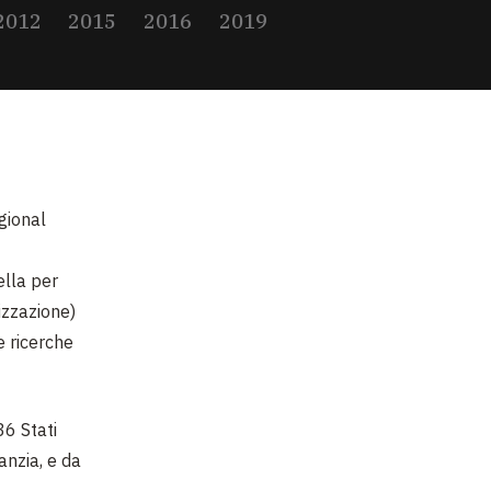
2012
2015
2016
2019
gional
ella per
izzazione)
e ricerche
6 Stati
anzia, e da