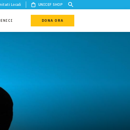
itati Locali
UNICEF SHOP
IENICI
DONA ORA