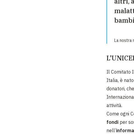
altri,
malatt
bambi
La nostra 
L'UNICEF
Il Comitato
Italia, è na
donatori, ch
Internaziona
attività.
Come ogni Co
fondi
per so
nell’
informa