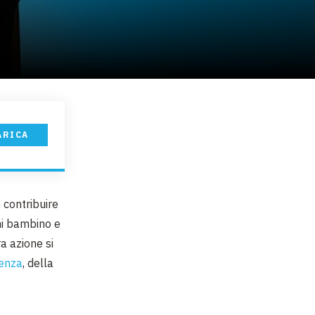
ARICA
 contribuire
gni bambino e
ra azione si
cenza
, della