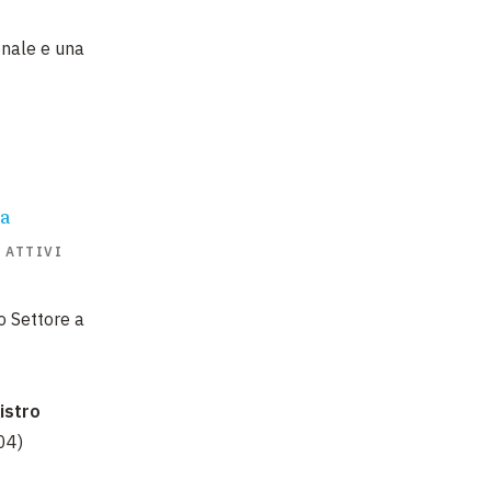
onale e una
la
 ATTIVI
o Settore a
istro
04)