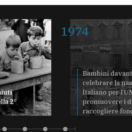
1974
Bambini davanti
celebrare la na
aiuti
Italiano per l’U
lla 2°
promuovere i dir
raccogliere fon