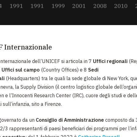
4
1991
1991
1999
2001
2008
2010
 Internazionale
internazionale dell’UNICEF si articola in 7
Uffici regionali
(Re
0
Uffici sul campo
(Country Offices) e 8
Sedi
li
(Headquarters) tra le quali la sede globale di New York, qu
nevra, la Supply Division (il centro logistico globale dell’organ
 e l’Innocenti Research Center (IRC), cuore degli studi e dell
 sull’infanzia, sito a Firenze.
governato da un
Consiglio di Amministrazione
composto da 3
2/3 rappresentanti di paesi beneficiari dei programmi per l’inf
e esecutivo
:
dal 1 febbraio 2022 è
Catherine Russell
.