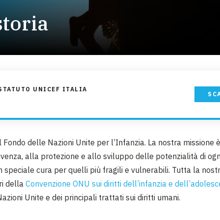
EMERGENZE
storia
GRANDI DONAZIONI
DIVERSI MODI PER DONARE. SCEGLI IL PIÙ
COMODO PER TE
STATUTO UNICEF ITALIA
SC
l Fondo delle Nazioni Unite per l’Infanzia. La nostra missione è
ivenza, alla protezione e allo sviluppo delle potenzialità di o
speciale cura per quelli più fragili e vulnerabili. Tutta la nost
ri della
Convenzione ONU sui diritti dell’infanzia e dell’adoles
zioni Unite e dei principali trattati sui diritti umani.