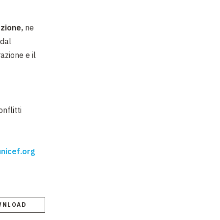
azione,
ne
 dal
azione e il
nflitti
nicef.org
WNLOAD