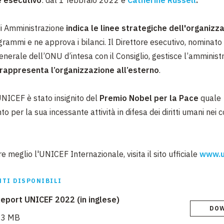
 di Amministrazione
indica le linee strategiche dell'organizz
ogrammi e ne approva i bilanci.
Il Direttore esecutivo, nominato
nerale dell’ONU d’intesa con il Consiglio, gestisce l’amministr
rappresenta l’organizzazione all’esterno
.
UNICEF è stato insignito del
Premio Nobel per la Pace
quale
o per la sua incessante attività in difesa dei diritti umani nei co
 meglio l'UNICEF Internazionale, visita il sito ufficiale
www.u
TI DISPONIBILI
eport UNICEF 2022 (in inglese)
DO
83 MB