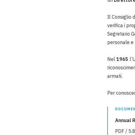
Il Consiglio
verifica i pr
Segretario Ge
personale e
Nel
1965
l’
riconosciment
armati.
Per conoscere
DOCUMEN
Annual R
PDF / 5.