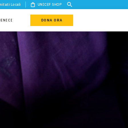
itati Locali
UNICEF SHOP
IENICI
DONA ORA