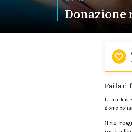
Donazione 
Fai la d
La tua dona
giorno potra
Il tuo impegn
più piccoli i