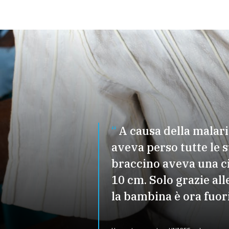
A causa della malari
aveva perso tutte le su
braccino aveva una ci
10 cm. Solo grazie al
la bambina è ora fuori