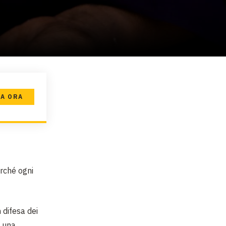
A ORA
rché ogni
n difesa dei
n una