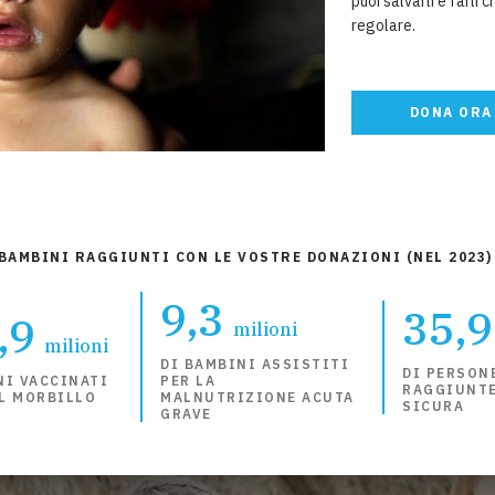
puoi salvarli e farli
regolare.
DONA ORA
 BAMBINI RAGGIUNTI CON LE VOSTRE DONAZIONI (NEL 2023)
9,3
35,9
,9
milioni
milioni
DI BAMBINI ASSISTITI
DI PERSON
NI VACCINATI
PER LA
RAGGIUNTE
L MORBILLO
MALNUTRIZIONE ACUTA
SICURA
GRAVE