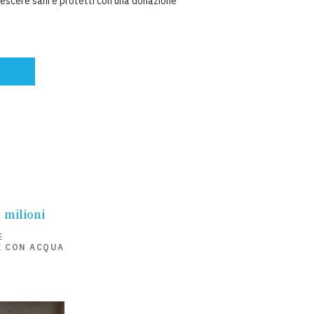
 crescere sani e protetti con una donazione
milioni
E
 CON ACQUA