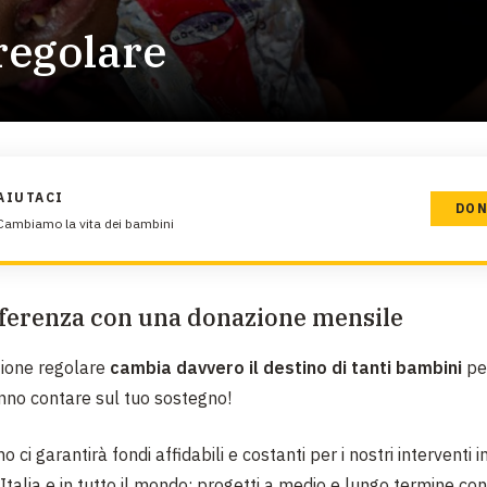
EMERGENZE
regolare
GRANDI DONAZIONI
DIVERSI MODI PER DONARE. SCEGLI IL PIÙ
COMODO PER TE
AIUTACI
DON
Cambiamo la vita dei bambini
ifferenza con una donazione mensile
zione regolare
cambia davvero il destino di tanti bambini
pe
nno contare sul tuo sostegno!
o ci garantirà fondi affidabili e costanti per i nostri interventi i
n Italia e in tutto il mondo: progetti a medio e lungo termine co