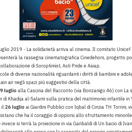
uglio 2019 - La solidarietà arriva al cinema. Il comitato Unicef 
esenterà la rassegna cinematografica Cinedehors, progetto po
collaborazione di Soroptimist, Asti Pride e Asiap.
cole di diverse nazionalità riguardanti i diritti di bambini e ado
ain air negli spazi più suggestivi della città.
9 luglio
alla Cascina del Racconto (via Bonzanigo 46) con La 
m di Khadija al-Salami sulla pratica del matrimonio infantile in
 il
26 luglio
ai Giardini Pubblici con Iqbal di Cinzia TH Torrini, v
stano che ha il coraggio di opporsi allo sfruttamento minorile
o
invece si terrà la proiezione in via Garibaldi di Un bacio di Iva
e adolescenti alle prese con la scoperta del proprio orientame