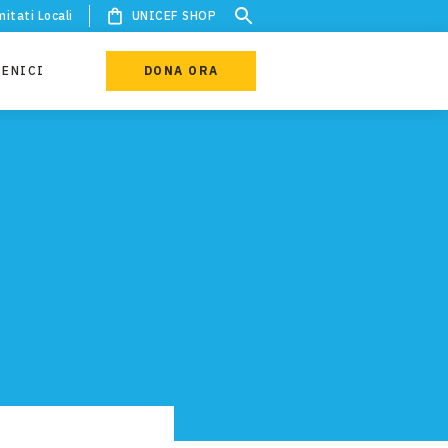
itati Locali
UNICEF SHOP
IENICI
DONA ORA