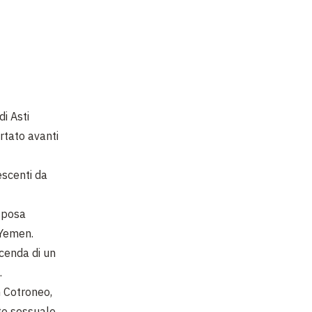
di Asti
rtato avanti
lescenti da
sposa
 Yemen.
icenda di un
.
n Cotroneo,
nto sessuale