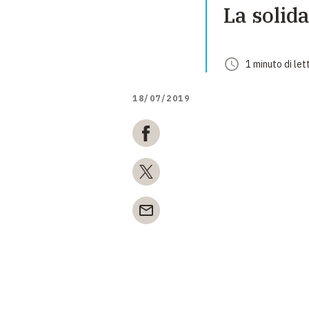
La solid
1
minuto
di let
18/07/2019