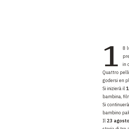
1
8 l
pr
in 
Quattro pelli
godersi en pl
Si inizierà il
1
bambina, fil
Si continuerà
bambino paki
Il
23 agost
storia di tr