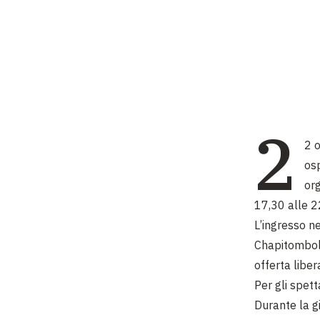
2
2 
osp
org
17,30 alle 2
L’ingresso ne
Chapitombolo 
offerta liber
Per gli spett
Durante la g