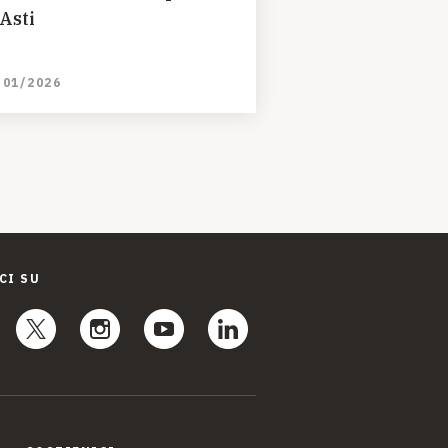
 Asti
/01/2026
CI SU