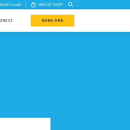
itati Locali
UNICEF SHOP
IENICI
DONA ORA