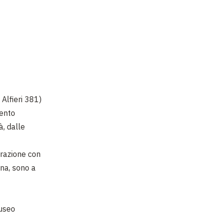
 Alfieri 381)
vento
à, dalle
orazione con
ana, sono a
Museo