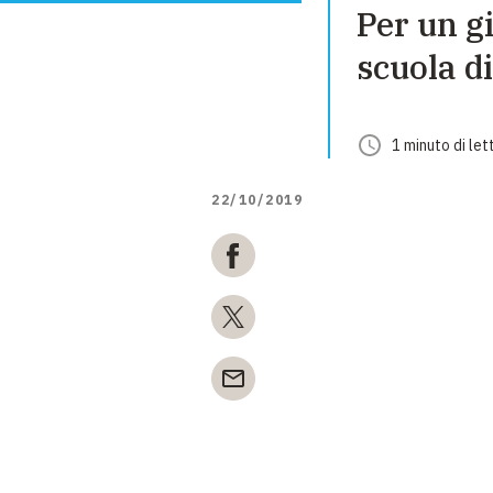
Per un g
scuola d
1
minuto
di let
22/10/2019