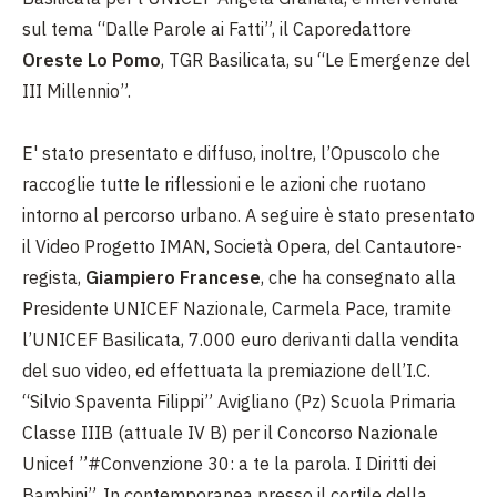
sul tema “Dalle Parole ai Fatti”, il Caporedattore
Oreste Lo Pomo
, TGR Basilicata, su “Le Emergenze del
III Millennio”.
E' stato presentato e diffuso, inoltre, l’Opuscolo che
raccoglie tutte le riflessioni e le azioni che ruotano
intorno al percorso urbano. A seguire è stato presentato
il Video Progetto IMAN, Società Opera, del Cantautore-
regista,
Giampiero Francese
, che ha consegnato alla
Presidente UNICEF Nazionale, Carmela Pace, tramite
l’UNICEF Basilicata, 7.000 euro derivanti dalla vendita
del suo video, ed effettuata la premiazione dell’I.C.
“Silvio Spaventa Filippi” Avigliano (Pz) Scuola Primaria
Classe IIIB (attuale IV B) per il Concorso Nazionale
Unicef ”#Convenzione 30: a te la parola. I Diritti dei
Bambini”. In contemporanea presso il cortile della