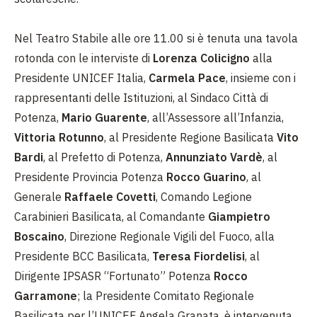
Nel Teatro Stabile alle ore 11.00 si è tenuta una tavola
rotonda con le interviste di
Lorenza Colicigno
alla
Presidente UNICEF Italia,
Carmela Pace
, insieme con i
rappresentanti delle Istituzioni, al Sindaco Città di
Potenza,
Mario Guarente
, all’Assessore all’Infanzia,
Vittoria Rotunno
, al Presidente Regione Basilicata
Vito
Bardi
, al Prefetto di Potenza,
Annunziato Vardè
, al
Presidente Provincia Potenza
Rocco Guarino
, al
Generale
Raffaele Covetti
, Comando Legione
Carabinieri Basilicata, al Comandante
Giampietro
Boscaino
, Direzione Regionale Vigili del Fuoco, alla
Presidente BCC Basilicata,
Teresa Fiordelisi
, al
Dirigente IPSASR “Fortunato” Potenza
Rocco
Garramone
; la Presidente Comitato Regionale
Basilicata per l’UNICEF Angela Granata, è intervenuta