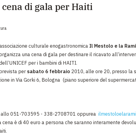
 cena di gala per Haiti
EMERGENZE
GRANDI DONAZIONI
tura
DIVERSI MODI PER DONARE. SCEGLI IL PIÙ
COMODO PER TE
associazione culturale enogastronomica
Il Mestolo e
la Ram
organizza una cena di gala per destinare il ricavato all’interve
dell’UNICEF per i bambini di HAITI.
è prevista per
sabato 6 febbraio
2010, alle ore 20, presso la 
ione in Via Gorki 6, Bologna
(piano superiore del supermerca
i allo 051-703595 - 338-2708701 oppurea
ilmestoloelarami
la cena è di 40 euro a persona che saranno interamente devolu
iti.