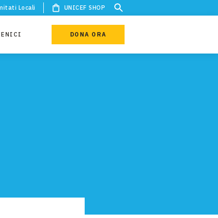
itati Locali
UNICEF SHOP
IENICI
DONA ORA