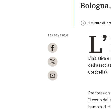
Bologna,
1
minuto
di let
L’
11/02/2010
L’iniziativa 
dell’associaz
Corticella).
Prenotazion
Il costo del
bambini di Ha