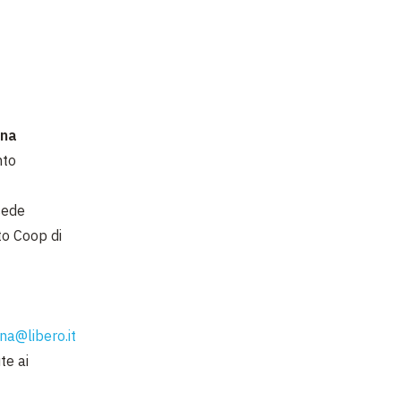
ina
nto
sede
to Coop di
na@libero.it
te ai