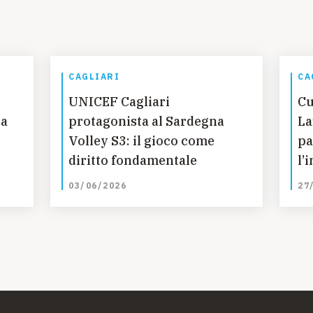
CAGLIARI
CA
UNICEF Cagliari
Cu
la
protagonista al Sardegna
La
Volley S3: il gioco come
pa
diritto fondamentale
l’
Nu
03/06/2026
27
da