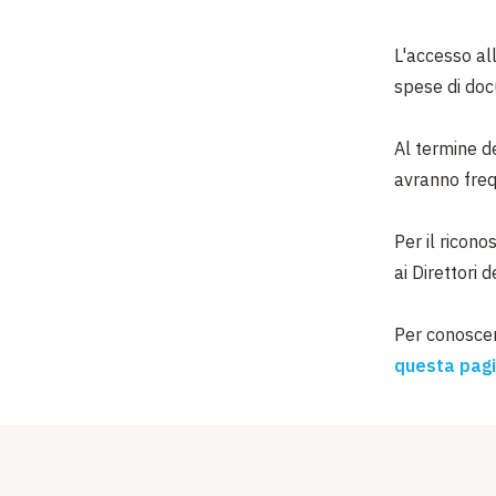
L'accesso all
spese di do
Al termine d
avranno fre
Per il ricono
ai Direttori 
Per conoscere
questa pagi