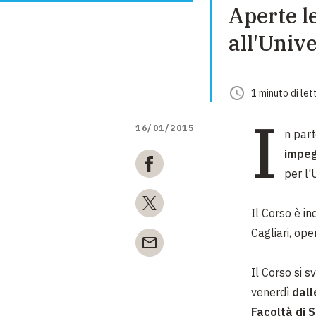
Aperte l
all'Unive
1
minuto
di let
I
16/01/2015
n part
impegn
per l'
Il Corso è in
Cagliari, ope
Il Corso si 
venerdì
dall
Facoltà di S