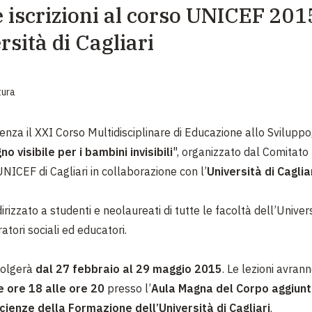
e iscrizioni al corso UNICEF 201
EMERGENZE
rsità di Cagliari
GRANDI DONAZIONI
DIVERSI MODI PER DONARE. SCEGLI IL PIÙ
COMODO PER TE
tura
enza il XXI Corso Multidisciplinare di Educazione allo Sviluppo,
o visibile per i bambini invisibili
", organizzato dal Comitato 
UNICEF di Cagliari in collaborazione con l’
Università di Caglia
dirizzato a studenti e neolaureati di tutte le facoltà dell’Univers
ratori sociali ed educatori.
svolgerà
dal 27 febbraio al 29 maggio 2015
. Le lezioni avrann
e ore 18 alle ore 20
presso l’
Aula Magna del Corpo aggiunt
cienze della Formazione dell’Università di Cagliari
.