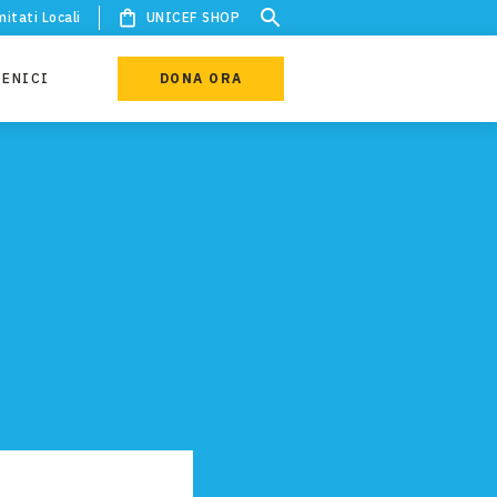
itati Locali
UNICEF SHOP
IENICI
DONA ORA