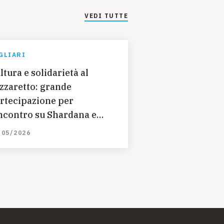
VEDI TUTTE
GLIARI
ltura e solidarietà al
zzaretto: grande
rtecipazione per
incontro su Shardana e
ragici promosso
/05/2026
ll’UNICEF Cagliari