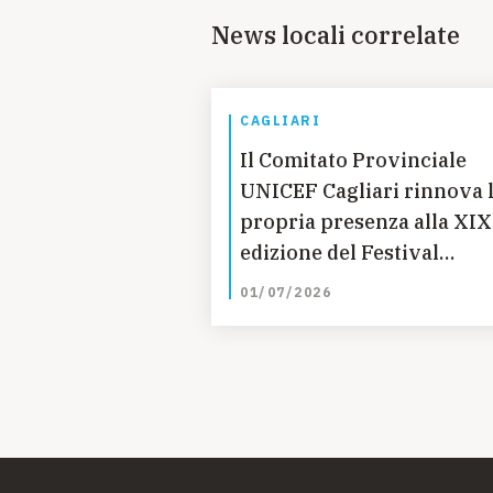
News locali correlate
CAGLIARI
Il Comitato Provinciale
UNICEF Cagliari rinnova 
propria presenza alla XIX
edizione del Festival
"Giardini Aperti"
01/07/2026