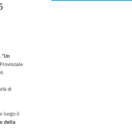
5
 "
Un
Provinciale
ri
.
ità di
o luogo il
o della