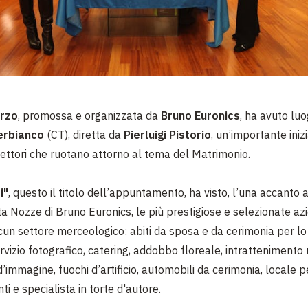
rzo
, promossa e organizzata da
Bruno Euronics
, ha avuto lu
erbianco
(CT), diretta da
Pierluigi Pistorio
, un’importante iniz
 settori che ruotano attorno al tema del Matrimonio.
i"
, questo il titolo dell’appuntamento, ha visto, l’una accanto al
ta Nozze di Bruno Euronics, le più prestigiose e selezionate azi
cun settore merceologico: abiti da sposa e da cerimonia per l
ervizio fotografico, catering, addobbo floreale, intrattenimento
immagine, fuochi d’artificio, automobili da cerimonia, locale p
ti e specialista in torte d'autore.