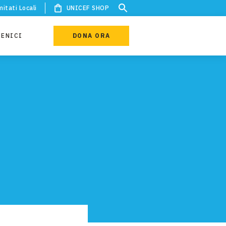
itati Locali
UNICEF SHOP
IENICI
DONA ORA