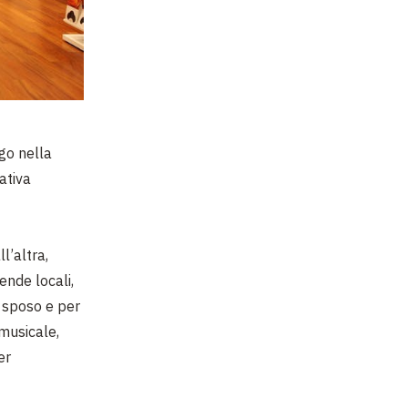
ogo nella
iativa
l’altra,
ende locali,
o sposo e per
 musicale,
er