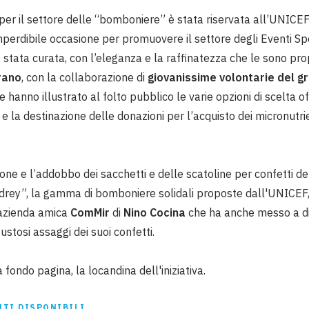
à per il settore delle “bomboniere” è stata riservata all’UNICE
mperdibile occasione per promuovere il settore degli Eventi Spe
 stata curata, con l’eleganza e la raffinatezza che le sono pro
rano
, con la collaborazione di
giovanissime volontarie del g
he hanno illustrato al folto pubblico le varie opzioni di scelta o
 la destinazione delle donazioni per l’acquisto dei micronutrie
one e l’addobbo dei sacchetti e delle scatoline per confetti de
drey”, la gamma di bomboniere solidali proposte dall'UNICEF,
’azienda amica
ComMir
di
Nino Cocina
che ha anche messo a d
ustosi assaggi dei suoi confetti.
a fondo pagina, la locandina dell'iniziativa.
TI DISPONIBILI