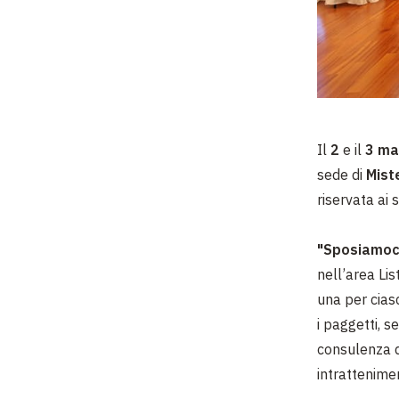
Il
2
e il
3 ma
sede di
Mist
riservata ai
"Sposiamoc
nell’area Lis
una per cias
i paggetti, s
consulenza d’
intrattenimen