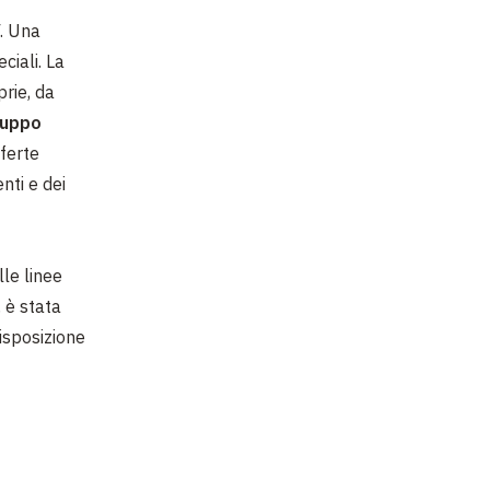
F. Una
ciali. La
prie, da
ruppo
fferte
nti e dei
lle linee
 è stata
isposizione