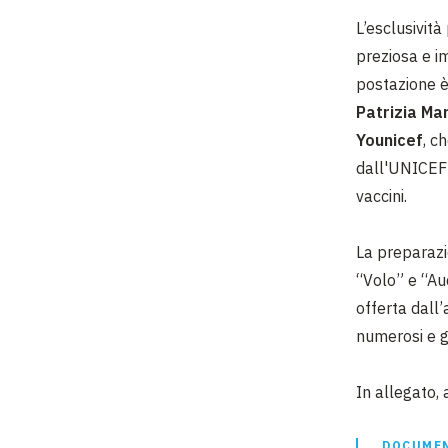
L’esclusivit
preziosa e i
postazione è
Patrizia Ma
Younicef
, c
dall'UNICEF e
vaccini.
La preparazi
“Volo” e “Au
offerta dall
numerosi e g
In allegato, 
DOCUMEN