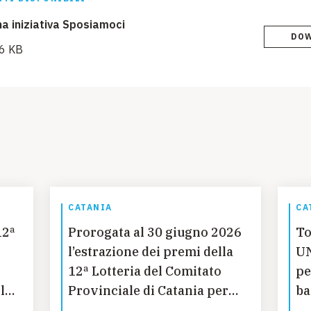
a iniziativa Sposiamoci
DO
6 KB
CATANIA
CA
12ª
Prorogata al 30 giugno 2026
To
l’estrazione dei premi della
UN
12ª Lotteria del Comitato
pe
le
Provinciale di Catania per
ba
l’UNICEF a sostegno della