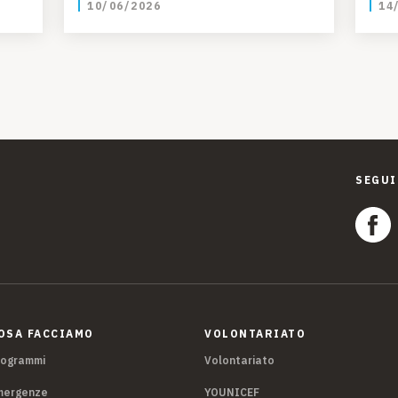
10/06/2026
14
Campagna per l’istruzione
delle bambine in Guatemala
SEGUI
OSA FACCIAMO
VOLONTARIATO
rogrammi
Volontariato
mergenze
YOUNICEF