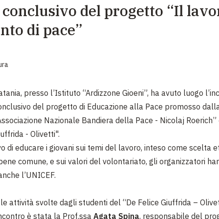
 conclusivo del progetto “Il lavo
EMERGENZE
to di pace”
GRANDI DONAZIONI
DIVERSI MODI PER DONARE. SCEGLI IL PIÙ
COMODO PER TE
ura
atania, presso l’Istituto “Ardizzone Gioeni”, ha avuto luogo l’in
onclusivo del progetto di Educazione alla Pace promosso dall
Associazione Nazionale Bandiera della Pace - Nicolaj Roerich” e 
uffrida - Olivetti".
vo di educare i giovani sui temi del lavoro, inteso come scelta e
bene comune, e sui valori del volontariato, gli organizzatori h
anche l’UNICEF.
 le attività svolte dagli studenti del “De Felice Giuffrida – Olivet
ncontro è stata la Prof.ssa
Agata Spina
, responsabile del pro