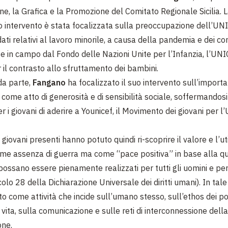
e, la Grafica e la Promozione del Comitato Regionale Sicilia. 
o intervento è stata focalizzata sulla preoccupazione dell’UN
dati relativi al lavoro minorile, a causa della pandemia e dei conf
se in campo dal Fondo delle Nazioni Unite per l’Infanzia, l’UNI
 il contrasto allo sfruttamento dei bambini.
da parte,
Fangano
ha focalizzato il suo intervento sull’import
 come atto di generosità e di sensibilità sociale, soffermandosi
er i giovani di aderire a Younicef, il Movimento dei giovani per 
 giovani presenti hanno potuto quindi ri-scoprire il valore e l’uti
me assenza di guerra ma come “pace positiva” in base alla qua
 possano essere pienamente realizzati per tutti gli uomini e per
olo 28 della Dichiarazione Universale dei diritti umani). In tale
to come attività che incide sull’umano stesso, sull’ethos dei po
 vita, sulla comunicazione e sulle reti di interconnessione della
one.