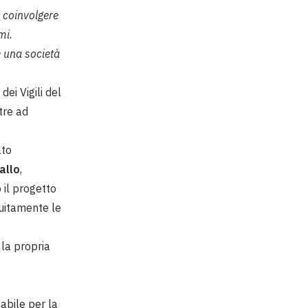
è coinvolgere
mi.
e una società
ei Vigili del
tre ad
ato
allo
,
 il progetto
tuitamente le
 la propria
abile per la