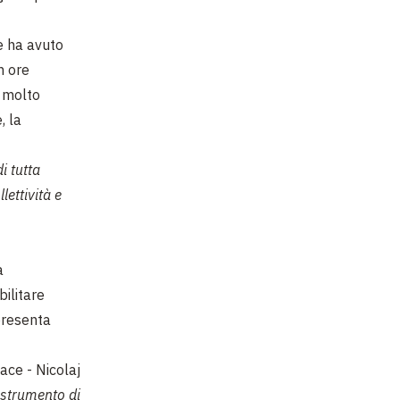
e ha avuto
n ore
o molto
, la
i tutta
lettività e
a
bilitare
presenta
ace - Nicolaj
 strumento di