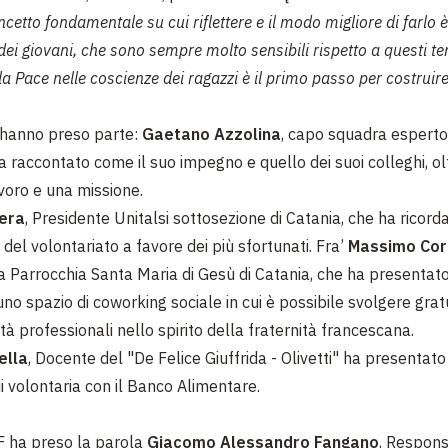
cetto fondamentale su cui riflettere e il modo migliore di farlo 
dei giovani, che sono sempre molto sensibili rispetto a questi te
 Pace nelle coscienze dei ragazzi è il primo passo per costruir
o hanno preso parte:
Gaetano Azzolina
, capo squadra esperto d
a raccontato come il suo impegno e quello dei suoi colleghi, ol
voro e una missione.
tera
, Presidente Unitalsi sottosezione di Catania, che ha ricord
del volontariato a favore dei più sfortunati. Fra’
Massimo Cor
a Parrocchia Santa Maria di Gesù di Catania, che ha presentato
no spazio di coworking sociale in cui è possibile svolgere gra
ità professionali nello spirito della fraternità francescana.
ella
, Docente del "De Felice Giuffrida - Olivetti" ha presentato
i volontaria con il Banco Alimentare.
F ha preso la parola
Giacomo Alessandro Fangano
, Respons