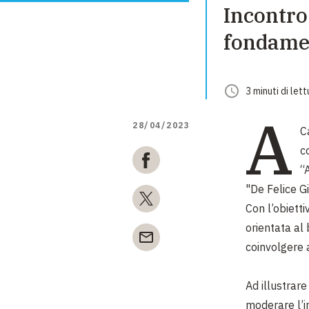
Incontro
fondamen
3
minuti
di lett
A
28/04/2023
C
c
“
"De Felice Gi
Con l’obietti
orientata al 
coinvolgere 
Ad illustrare
moderare l’i