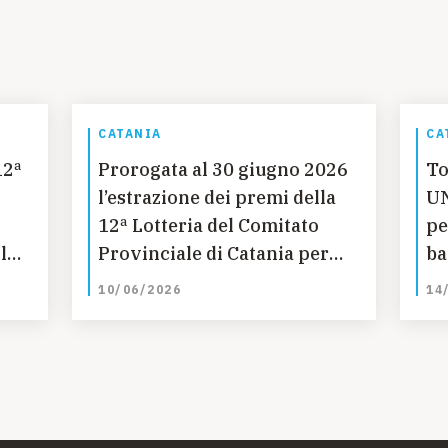
CATANIA
CA
12ª
Prorogata al 30 giugno 2026
To
l’estrazione dei premi della
UN
12ª Lotteria del Comitato
pe
le
Provinciale di Catania per
ba
l’UNICEF a sostegno della
10/06/2026
14
Campagna per l’istruzione
delle bambine in Guatemala