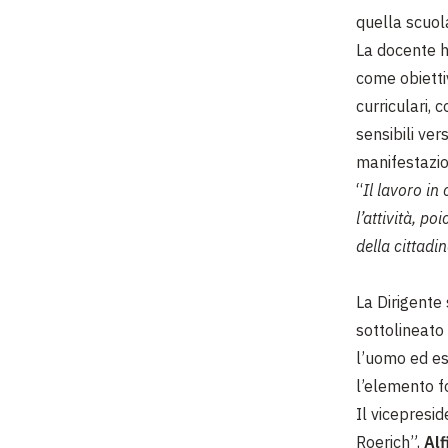
quella scuol
La docente h
come obiettiv
curriculari,
sensibili ver
manifestazio
“
Il lavoro in
l’attività, po
della cittadi
La Dirigente 
sottolineato 
l’uomo ed es
l’elemento f
Il vicepresi
Roerich”,
Alf