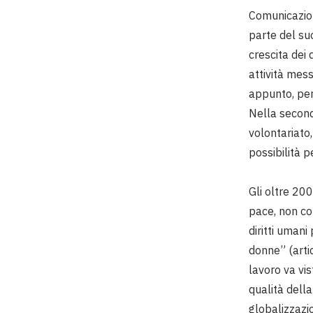
Comunicazion
parte del su
crescita dei 
attività mes
appunto, per
Nella secon
volontariato,
possibilità p
Gli oltre 200
pace, non co
diritti umani
donne” (artic
lavoro va vis
qualità della
globalizzazi