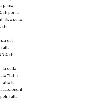
La prima
ICEF per la
litti, e sulle
CEF,
anza del
 sulla
l’UNICEF.
lità della
le “tutti i
 tutte le
 accezione, il
poli, sulla