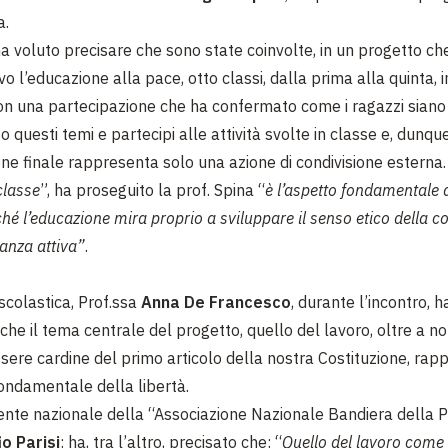
a.
a voluto precisare che sono state coinvolte, in un progetto ch
o l’educazione alla pace, otto classi, dalla prima alla quinta, i
 con una partecipazione che ha confermato come i ragazzi sian
so questi temi e partecipi alle attività svolte in classe e, dunque
ne finale rappresenta solo una azione di condivisione esterna.
 classe
”, ha proseguito la prof. Spina “
è l’aspetto fondamentale d
iché l’educazione mira proprio a sviluppare il senso etico della col
nanza attiva”
.
scolastica, Prof.ssa
Anna De Francesco
, durante l’incontro, h
che il tema centrale del progetto, quello del lavoro, oltre a no
sere cardine del primo articolo della nostra Costituzione, rap
ondamentale della libertà.
dente nazionale della “Associazione Nazionale Bandiera della P
io Parisi
: ha, tra l’altro, precisato che: “
Quello del lavoro come