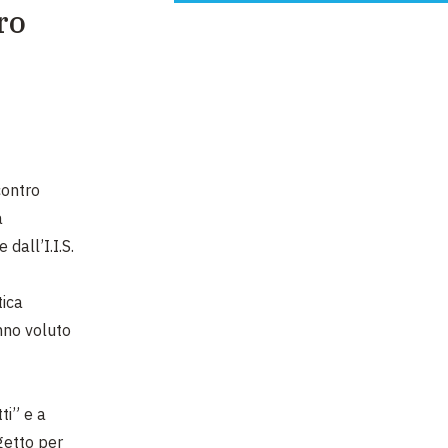
ro
contro
a
dall’I.I.S.
tica
anno voluto
ti” e a
getto per