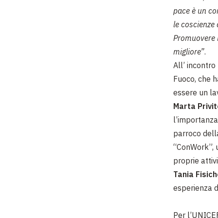
pace è un con
le coscienze 
Promuovere la
migliore”
.
All’ incontr
Fuoco, che h
essere un la
Marta Privi
l’importanza 
parroco dell
“ConWork”, u
proprie attiv
Tania Fisich
esperienza d
Per l’UNICE