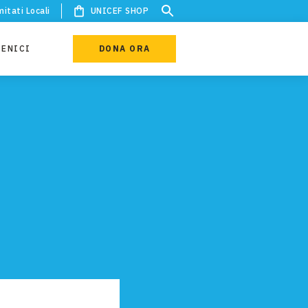
itati Locali
UNICEF SHOP
IENICI
DONA ORA