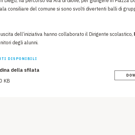
n Diego, ha percorso via Ara di Giove, per giungere in Piazza 
ala consiliare del comune si sono svolti divertenti balli di grup
iuscita dell’iniziativa hanno collaborato il Dirigente scolastico,
nitori degli alunni.
TI DISPONIBILI
dina della sfilata
DO
0 KB