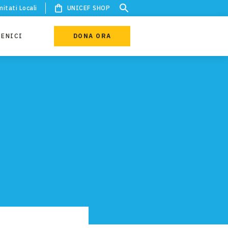
itati Locali
UNICEF SHOP
IENICI
DONA ORA