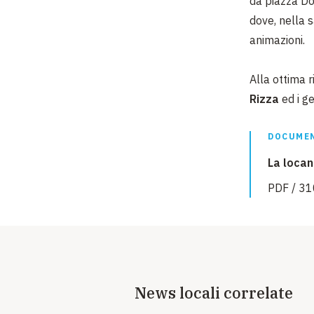
da piazza Do
dove, nella s
animazioni.
Alla ottima r
Rizza
ed i ge
DOCUMEN
La locan
PDF / 31
News locali correlate