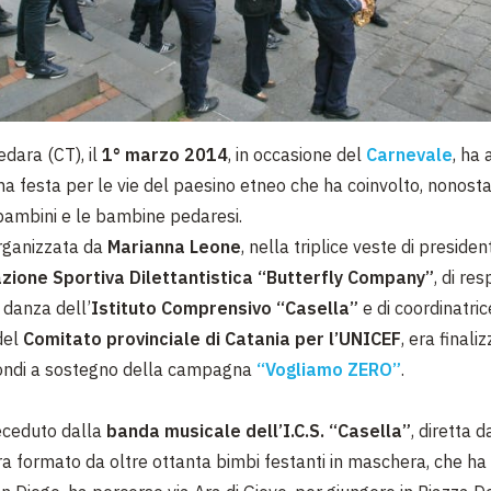
edara (CT), il
1° marzo 2014
, in occasione del
Carnevale
, ha
na festa per le vie del paesino etneo che ha coinvolto, nonostan
 bambini e le bambine pedaresi.
 organizzata da
Marianna Leone
, nella triplice veste di presiden
zione Sportiva Dilettantistica “Butterfly Company”
, di re
 danza dell’
Istituto Comprensivo “Casella”
e di coordinatric
del
Comitato provinciale di Catania per l’UNICEF
, era finali
fondi a sostegno della campagna
“Vogliamo ZERO”
.
receduto dalla
banda musicale dell’I.C.S. “Casella”
, diretta d
era formato da oltre ottanta bimbi festanti in maschera, che ha 