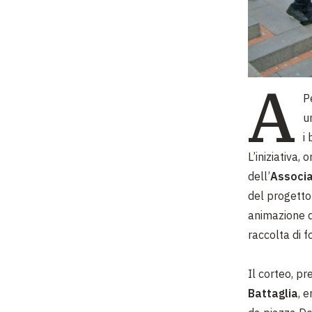
A
P
u
i
L’iniziativa,
dell’
Associa
del progetto
animazione 
raccolta di 
Il corteo, p
Battaglia
, 