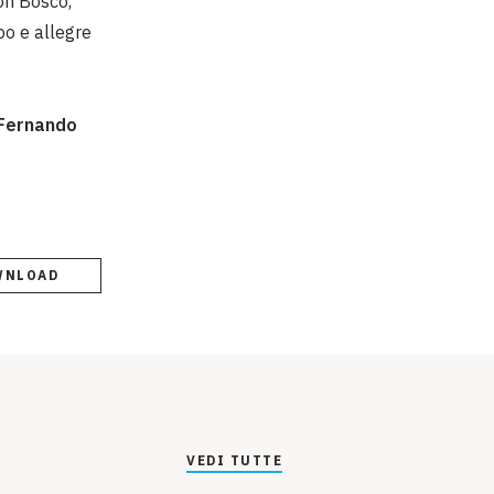
Don Bosco,
po e allegre
Fernando
WNLOAD
VEDI TUTTE