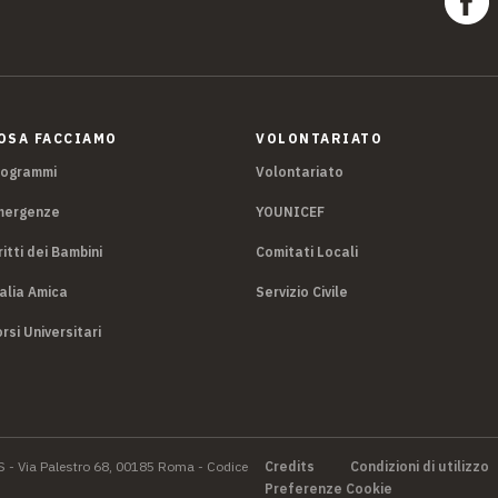
OSA FACCIAMO
VOLONTARIATO
rogrammi
Volontariato
mergenze
YOUNICEF
ritti dei Bambini
Comitati Locali
alia Amica
Servizio Civile
rsi Universitari
S - Via Palestro 68, 00185 Roma - Codice
Credits
Condizioni di utilizzo
Preferenze Cookie