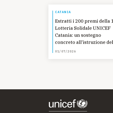
CATANIA
Estratti i 200 premi della 
Lotteria Solidale UNICEF
Catania: un sostegno
concreto all’istruzione del
bambine in Guatemala
01/07/2026