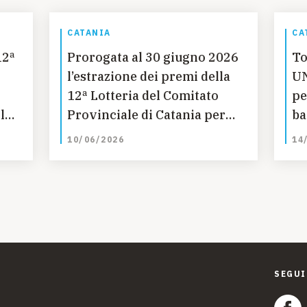
CATANIA
CA
12ª
Prorogata al 30 giugno 2026
To
l’estrazione dei premi della
UN
12ª Lotteria del Comitato
pe
le
Provinciale di Catania per
ba
l’UNICEF a sostegno della
10/06/2026
14
Campagna per l’istruzione
delle bambine in Guatemala
SEGUI