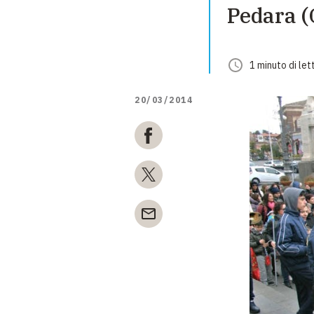
Pedara (
1
minuto
di let
20/03/2014