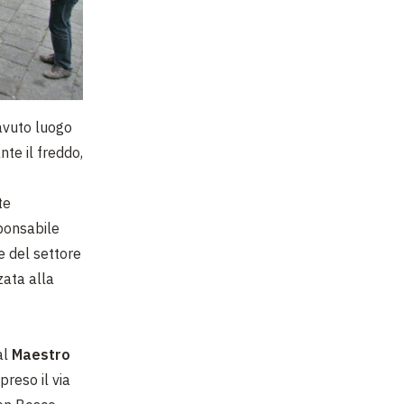
 avuto luogo
te il freddo,
te
sponsabile
e del settore
zzata alla
al
Maestro
preso il via