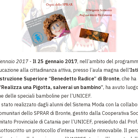
gennaio 2017
-
Il 25 gennaio 2017
, nell’ambito del programm
cazione alla cittadinanza attiva, presso l’aula magna dell
’Ist
Istruzione Superiore “Benedetto Radice” di Bronte
, che ha
“Realizza una Pigotta, salverai un bambino”
, ha avuto luogo
e delle speciali bamboline per l’UNICEF.
è stato realizzato dagli alunni del Sistema Moda con la collabo
omunitari dello SPRAR di Bronte, gestito dalla Cooperativa Soci
omitato Provinciale di Catania per l’UNICEF, presieduto dal Prof
sottoscritto un protocollo d’intesa triennale rinnovabile. Il per