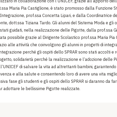
ealizzato in collaborazione con l’UNICEF, grazie all’apporto del
.ssa Maria Pia Castiglione, è stato promosso dalla Funzione 
Integrazione, prof.ssa Concetta Lipari, e dalla Coordinatrice d
te, dott.ssa Tiziana Tardo. Gli alunni del Sistema Moda e gli o
ati guidati, nella realizzazione delle Pigotte, dalla prof.ssa Gi
stata possibile grazie al Dirigente Scolastico prof.ssa Maria Pi
io alle attività che coinvolgono gli alunni in progetti di integr
Integrazione perché gli ospiti dello SPRAR sono stati accolti e r
ogetto, solidarietà perché la realizzazione e l’adozione delle P
l’UNICEF di salvare la vita ad altrettanti bambini, garantendo lo
ivenza e alla salute e consentendo loro di avere una vita migli
iva fase gli studenti e gli ospiti dello SPRAR si daranno da fa
r adottare le bellissime Pigotte realizzate.