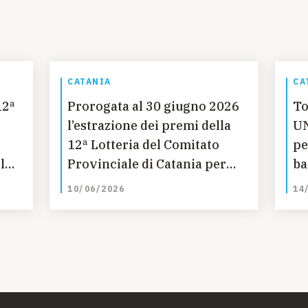
CATANIA
CA
12ª
Prorogata al 30 giugno 2026
To
l’estrazione dei premi della
UN
12ª Lotteria del Comitato
pe
le
Provinciale di Catania per
ba
l’UNICEF a sostegno della
10/06/2026
14
Campagna per l’istruzione
delle bambine in Guatemala