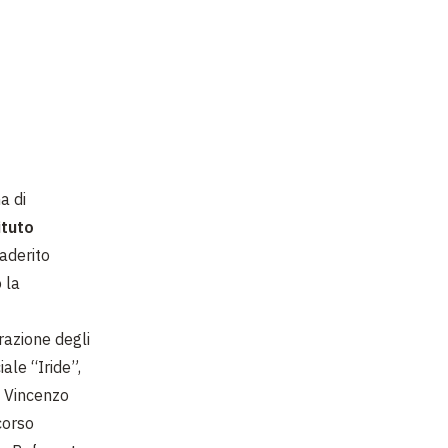
a di
ituto
 aderito
 la
razione degli
ale “Iride”,
. Vincenzo
corso