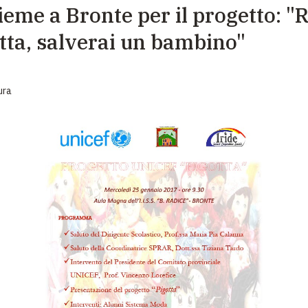
ieme a Bronte per il progetto: "
EMERGENZE
tta, salverai un bambino"
GRANDI DONAZIONI
DIVERSI MODI PER DONARE. SCEGLI IL PIÙ
COMODO PER TE
ura