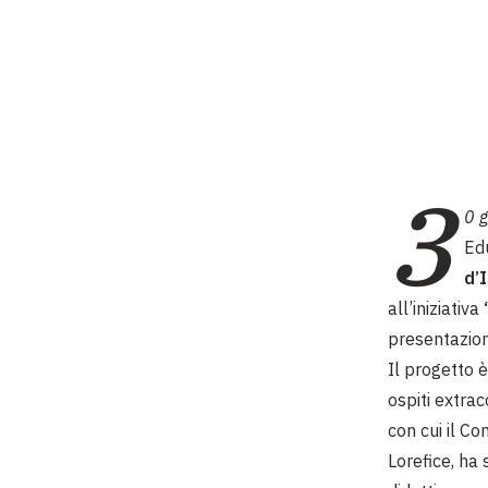
3
0 
Edu
d’
all’iniziativa
presentazion
Il progetto 
ospiti extrac
con cui il C
Lorefice, ha 