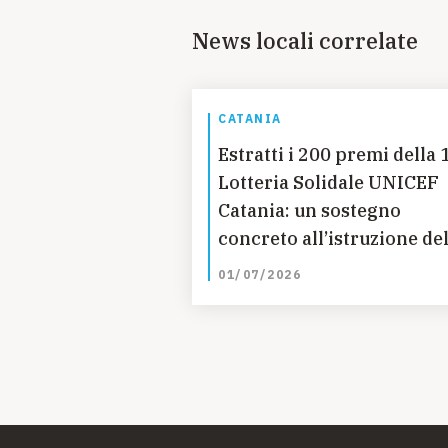
News locali correlate
CATANIA
Estratti i 200 premi della 
Lotteria Solidale UNICEF
Catania: un sostegno
concreto all’istruzione del
bambine in Guatemala
01/07/2026