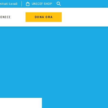
itati Locali
UNICEF SHOP
IENICI
DONA ORA