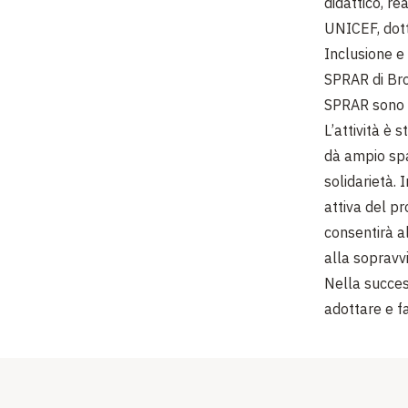
didattico, r
UNICEF, dott
Inclusione e 
SPRAR di Bron
SPRAR sono st
L’attività è 
dà ampio spaz
solidarietà. 
attiva del pr
consentirà al
alla sopravv
Nella success
adottare e fa