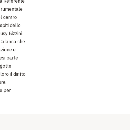
la Referente
Strumentale
el centro
spiti dello
usy Bizzini.
a Calanna che
azione e
esi parte
igotte
ro il diritto
ore.
re per