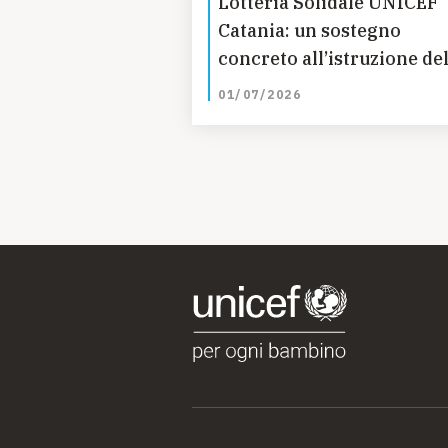
Lotteria Solidale UNICEF
Catania: un sostegno
concreto all’istruzione del
bambine in Guatemala
01/07/2026