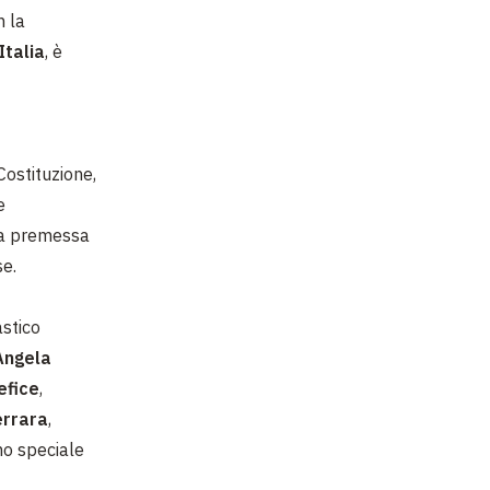
n la
Italia
, è
Costituzione,
e
una premessa
se.
astico
Angela
efice
,
rrara
,
no speciale