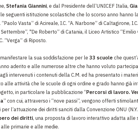
ne,
Stefania Giannini
, e dal Presidente dell’UNICEF Italia,
Gi
alle seguenti istituzione scolastiche che lo scorso anno hanno l
. “Paolo Vasta” di Acireale, I.C. “A. Narbone” di Caltagirone, I.C
 Settembre”, "De Roberto” di Catania, il Liceo Artistico “Emilio
.C. “Verga” di Riposto.
l manifestare la sua soddisfazione per le
33 scuole
che quest
anno aderito e alle numerose altre che hanno voluto partecipare
 agli intervenuti i contenuti della C.M. ed ha presentato i mater
o alle attività che le scuole di ogni ordine e grado hanno già i
ogetto, in particolare la pubblicazione “
Percorsi di lavoro. V
ca
” con cui, attraverso i “nove passi”, vengono offerti stimolant
 per l’attuazione dei diritti sanciti dalla Convenzione ONU (N.Y
bero dei diritti
, una proposta di lavoro interattivo adatta alle
, alle primarie e alle medie.