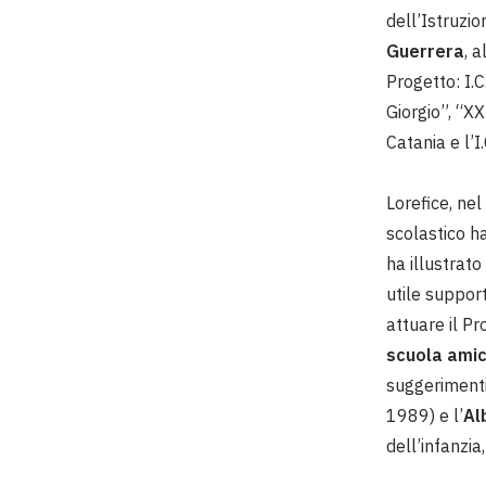
dell’Istruzio
Guerrera
, 
Progetto: I.C
Giorgio”, “XX
Catania e l’I
Lorefice, ne
scolastico h
ha illustrato
utile support
attuare il Pr
scuola ami
suggerimenti
1989) e l’
Al
dell’infanzia