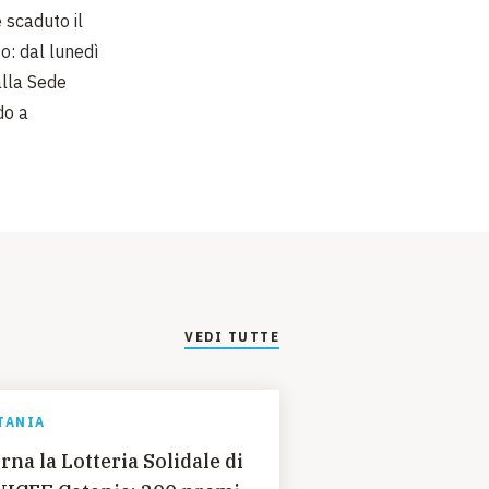
 scaduto il
o: dal lunedì
alla Sede
do a
VEDI TUTTE
TANIA
rna la Lotteria Solidale di