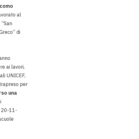
acomo
avorato al
. “San
 Greco” di
’anno
 ai lavori,
iali UNICEF,
ntrapreso per
erso una
i
. 20-11-
 scuole