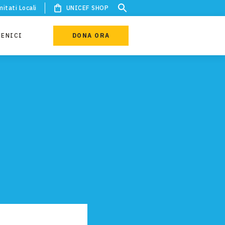
itati Locali
UNICEF SHOP
IENICI
DONA ORA