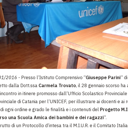
01/2016
- Presso l’Istituto Comprensivo “
Giuseppe Parini
” d
etto dalla Dott.ssa
Carmela Trovato
, il 28 gennaio scorso ha
incontro in itinere promosso dall’Ufficio Scolastico Provinciale
inciale di Catania per l’UNICEF, per illustrare ai docenti e ai r
di ogni ordine e grado le finalità e i contenuti del
Progetto M.I.
rso una Scuola Amica dei bambini e dei ragazzi
”.
frutto di un Protocollo d’intesa tra il M.I.U.R. e il Comitato Itali