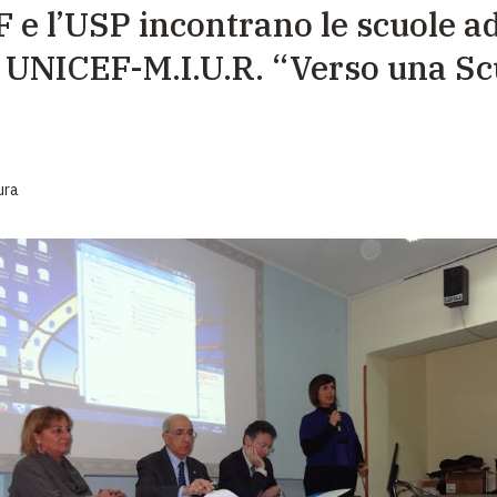
 e l’USP incontrano le scuole ad
EMERGENZE
 UNICEF-M.I.U.R. “Verso una Sc
GRANDI DONAZIONI
DIVERSI MODI PER DONARE. SCEGLI IL PIÙ
COMODO PER TE
ura