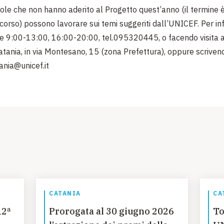
ole che non hanno aderito al Progetto quest’anno (il termine è
corso) possono lavorare sui temi suggeriti dall’UNICEF. Per inf
re 9:00-13:00, 16:00-20:00, tel.095320445, o facendo visita 
tania, in via Montesano, 15 (zona Prefettura), oppure scriven
ania@unicef.it
CATANIA
CA
12ª
Prorogata al 30 giugno 2026
To