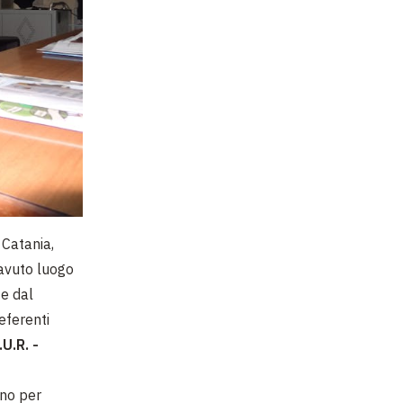
i Catania,
 avuto luogo
 e dal
eferenti
U.R. -
ano per