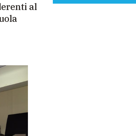
erenti al
uola