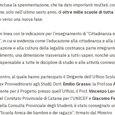
nclusa la sperimentazione, che ha dato importanti risultati, co
ne, solo nell’ultimo sesto anno, di
oltre mille scuole di tutta 
o verso una nuova fase.
è in linea con le indicazioni per l’insegnamento di “Cittadinanza e
, in cui si evidenzia come l’educazione alla cittadinanza e alla 
azione e alla cultura della legalità costituisca parte integrant
imento, una dimensione trasversale a tutti i saperi, nonché 
ispensabile a tutte le discipline di studio e alle attività connes
ontro, al quale hanno partecipato il Dirigente dell’Ufficio Scol
ex Provveditorato agli Studi), Dott.
Emilio Grasso
, la Prof.ssa
rente per il Progetto presso quell’Ufficio, il Prof.
Vincenzo Lor
el Comitato Provinciale di Catania per l’UNICEF e
Giacomo Fe
ella Consulta Provinciale degli Studenti, è stato consegnato u
“Scuola Amica dei bambini e dei ragazzi”, firmato dal Ministro