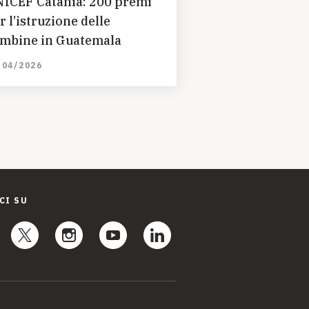
ICEF Catania: 200 premi
r l’istruzione delle
mbine in Guatemala
/04/2026
CI SU