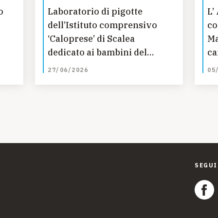
o
Laboratorio di pigotte
L’
dell’Istituto comprensivo
co
‘Caloprese’ di Scalea
Ma
dedicato ai bambini del
ca
sui
Medio Oriente
in
27/06/2026
05
a
SEGUI