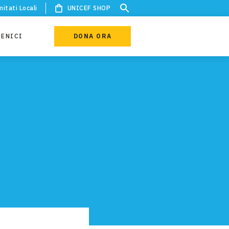
itati Locali
UNICEF SHOP
IENICI
DONA ORA