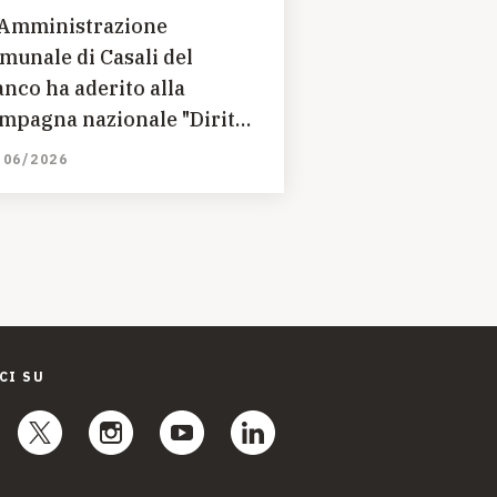
 Amministrazione
munale di Casali del
nco ha aderito alla
mpagna nazionale "Diritti
 Comune"
/06/2026
CI SU