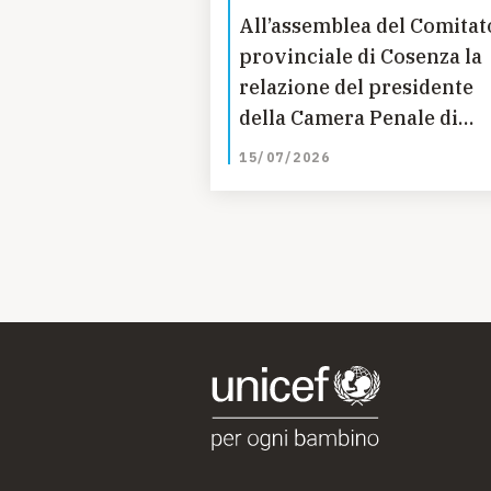
All’assemblea del Comitat
provinciale di Cosenza la
relazione del presidente
della Camera Penale di
Cosenza Roberto Le Pera 
15/07/2026
valori della Costituzione
Italiana e le sinergie con l
missione dell’Unicef