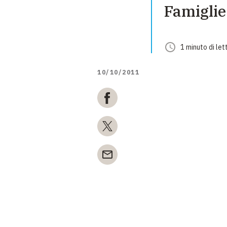
Famiglie
1
minuto
di let
10/10/2011