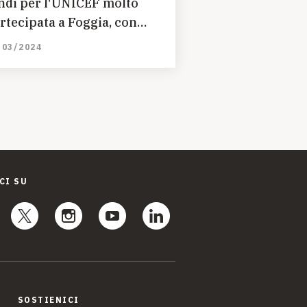
ndi per l'UNICEF molto
rtecipata a Foggia, con
IC XI Circolo Didattico San
/03/2024
ro
CI SU
SOSTIENICI