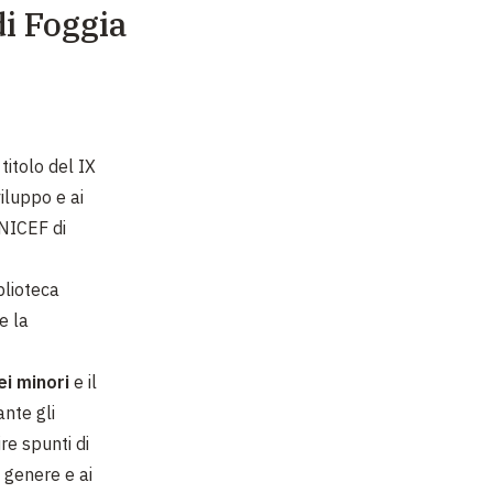
di Foggia
l titolo del IX
iluppo e ai
UNICEF di
blioteca
e la
ei minori
e il
ante gli
re spunti di
i genere e ai