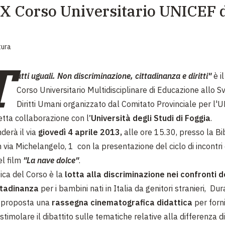
l IX Corso Universitario UNICEF 
EMERGENZE
GRANDI DONAZIONI
tura
DIVERSI MODI PER DONARE. SCEGLI IL PIÙ
COMODO PER TE
T
utti uguali. Non discriminazione, cittadinanza e diritti"
è i
Corso Universitario Multidisciplinare di Educazione allo Sv
Diritti Umani organizzato dal Comitato Provinciale per l'
retta collaborazione con l
’Università degli Studi di Foggia
.
derà il via
giovedì 4 aprile 2013,
alle ore 15.30, presso la Bi
n via Michelangelo, 1 con la presentazione del ciclo di incontri 
el film
"La nave dolce"
.
ica del Corso è la
lotta alla discriminazione nei confronti d
ittadinanza
per i bambini nati in Italia da genitori stranieri, Dur
à proposta una
rassegna cinematografica didattica
per forni
 stimolare il dibattito sulle tematiche relative alla differenza d