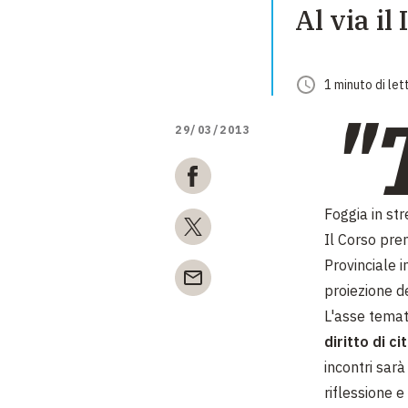
Al via i
1
minuto
di let
"
29/03/2013
Foggia in st
Il Corso pren
Provinciale i
proiezione d
L'asse temat
diritto di c
incontri sar
riflessione e