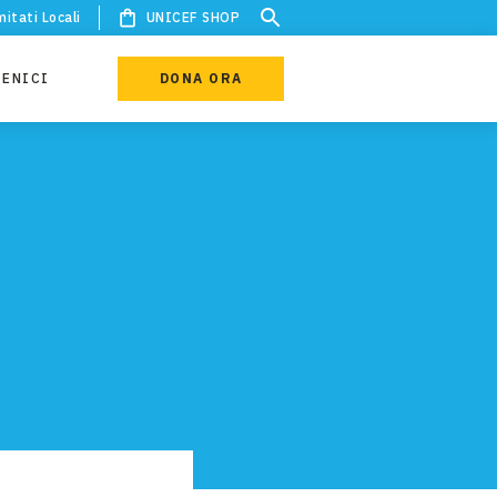
itati Locali
UNICEF SHOP
IENICI
DONA ORA