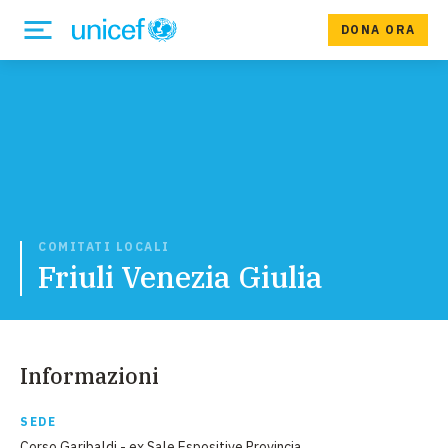
DONA ORA
COMITATI LOCALI
Friuli Venezia Giulia
Informazioni
SEDE
Corso Garibaldi - ex Sale Espositive Provincia