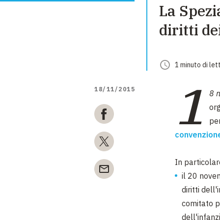
La Spezi
diritti d
1
minuto
di let
1
18/11/2015
8 
org
per
convenzione
In particolar
il 20 nove
diritti del
comitato p
dell'infan