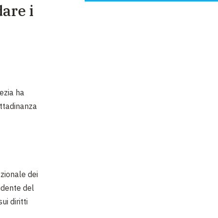
are i
ezia ha
ittadinanza
azionale dei
sidente del
 diritti