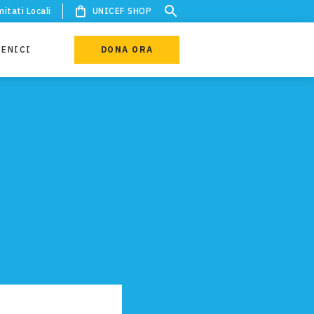
itati Locali
UNICEF SHOP
IENICI
DONA ORA