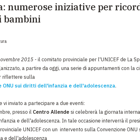
a: numerose iniziative per ricord
EMERGENZE
ei bambini
GRANDI DONAZIONI
DIVERSI MODI PER DONARE. SCEGLI IL PIÙ
COMODO PER TE
tura
novembre 2015
- il comitato provinciale per l'UNICEF de La Sp
anizzato, a partire da oggi, una serie di appuntamenti con la c
 riflettere sulla
 ONU sui diritti dell'infanzia e dell'adolescenza
.
e vi inviato a partecipare a due eventi:
mbre, presso il
Centro Allende
si celebrerà la giornata intern
l'infanzia e dell'adolescenza. In tale occasione interverrà il pre
rovinciale UNICEF con un intervento sulla Convenzione ONU sui
zia e dell'adolescenza