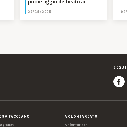
pomeriggio dedicato ai
diritti dei bambini, ai giochi
27/11/2025
02
e alla prevenzione dei rischi
SEGUI
OSA FACCIAMO
VOLONTARIATO
rogrammi
Volontariato