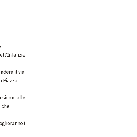
o
ell’Infanzia
nderà il via
in Piazza
insieme alle
, che
oglieranno i