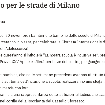
 per le strade di Milano
EMERGENZE
GRANDI DONAZIONI
tura
DIVERSI MODI PER DONARE. SCEGLI IL PIÙ
COMODO PER TE
edì 20 novembre i bambini e le bambine delle scuole di Milan
rceranno in piazza, per celebrare la Giornata Internazionale d
dell’Adolescenza!
e quest’anno si intitolerà “La nostra scuola è inclusiva se”, pre
Piazza XXV Aprile e sfilerà per le vie del centro, per giungere 
le bambine, che nelle settimane precedenti avranno riflettuto 
nti sul tema dell’inclusione a scuola, realizzeranno uno slogan
n marcia con loro.
anno a una rappresentanza delle istituzioni cittadine, che acc
 nel cortile della Rocchetta del Castello Sforzesco.