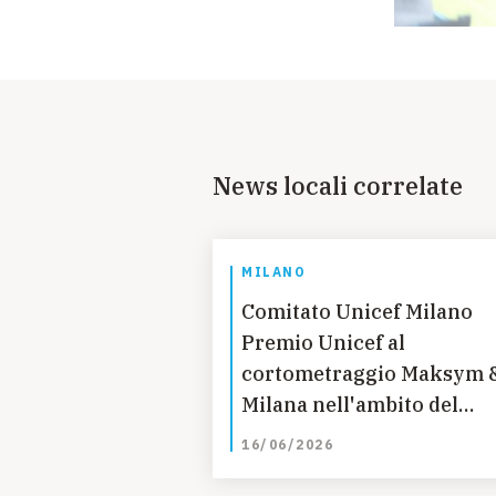
News locali correlate
MILANO
Comitato Unicef Milano
Premio Unicef al
cortometraggio Maksym 
Milana nell'ambito del
Baloss Junior Milan Film
16/06/2026
Festival 2026