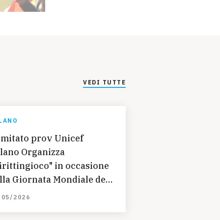
VEDI TUTTE
LANO
mitato prov Unicef
lano Organizza
irittingioco" in occasione
lla Giornata Mondiale del
orno del gioco
/05/2026