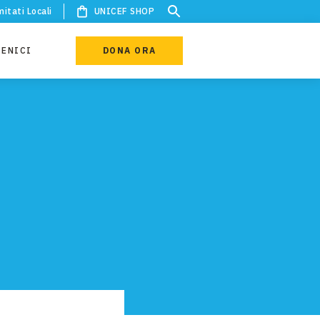
itati Locali
UNICEF SHOP
IENICI
DONA ORA