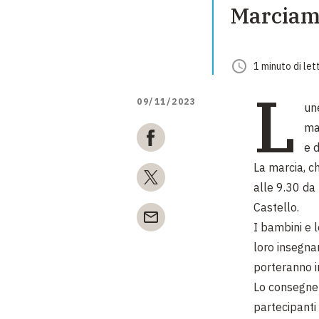
Marciamo
1
minuto
di let
L
09/11/2023
un
ma
e 
La marcia, ch
alle 9.30 da 
Castello.
I bambini e 
loro insegna
porteranno i
Lo consegner
partecipanti