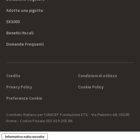
Adotta una pigotta
5X1000
Benefici fiscali
Domande Frequenti
Credits
Condizioni di utilizzo
Privacy Policy
Cookie Policy
Preferenze Cookie
Comitato Italiano per l’UNICEF Fondazione ETS - Via Palestro 68, 00185
Roma - Codice Fiscale 015 619 205 86
Informativa sulla raccolta