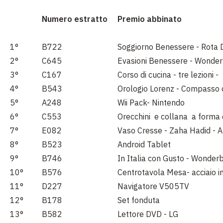
Numero estratto
Premio abbinato
1°
B722
Soggiorno Benessere - Rota
2°
C645
Evasioni Benessere - Wonde
3°
C167
Corso di cucina - tre lezioni 
4°
B543
Orologio Lorenz - Compasso 
5°
A248
Wii Pack- Nintendo
6°
C553
Orecchini e collana a forma di 
7°
E082
Vaso Cresse - Zaha Hadid - A
8°
B523
Android Tablet
9°
B746
In Italia con Gusto - Wonde
10°
B576
Centrotavola Mesa- acciaio i
11°
D227
Navigatore V505TV
12°
B178
Set fonduta
13°
B582
Lettore DVD - LG