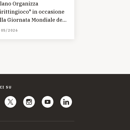
lano Organizza
irittingioco" in occasione
lla Giornata Mondiale del
orno del gioco
/05/2026
CI SU