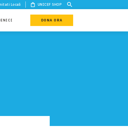
itati Locali
UNICEF SHOP
IENICI
DONA ORA