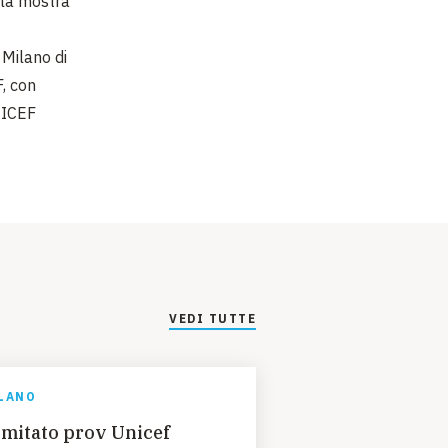
 la mostra
 Milano di
F, con
NICEF
VEDI TUTTE
LANO
mitato prov Unicef