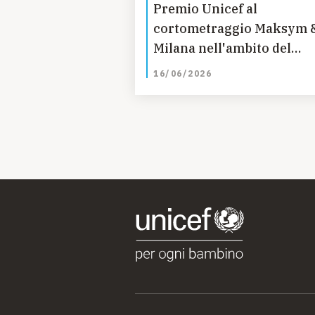
Premio Unicef al
cortometraggio Maksym 
Milana nell'ambito del
Baloss Junior Milan Film
16/06/2026
Festival 2026