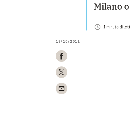
Milano o
1
minuto
di let
19/10/2011