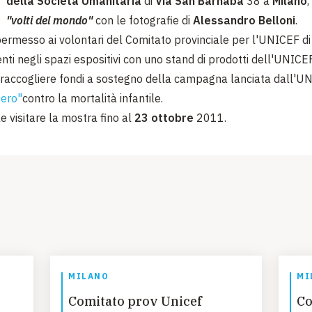
della Società Umanitaria
di
Via San Barnaba
38 a
Milano
,
"volti del mondo"
con le fotografie di
Alessandro Belloni
.
 permesso ai volontari del Comitato provinciale per l'UNICEF di
nti negli spazi espositivi con uno stand di prodotti dell'UNICE
di raccogliere fondi a sostegno della campagna lanciata dall'U
ero"
contro la mortalità infantile.
e visitare la mostra fino al
23 ottobre
2011.
MILANO
MI
Comitato prov Unicef
Co