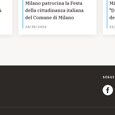
Milano patrocina la Festa
Mi
&
della cittadinanza italiana
"D
del Comune di Milano
de
Gi
28/05/2026
21
SEGUI