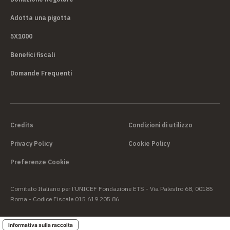
Adotta una pigotta
5X1000
Benefici fiscali
Domande Frequenti
Credits
Condizioni di utilizzo
Privacy Policy
Cookie Policy
Preferenze Cookie
Comitato Italiano per l’UNICEF Fondazione ETS - Via Palestro 68, 00185
Roma - Codice Fiscale 015 619 205 86
Informativa sulla raccolta