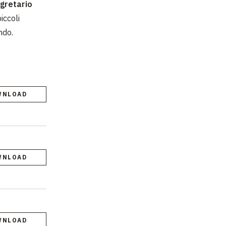
gretario
iccoli
ndo.
WNLOAD
WNLOAD
WNLOAD