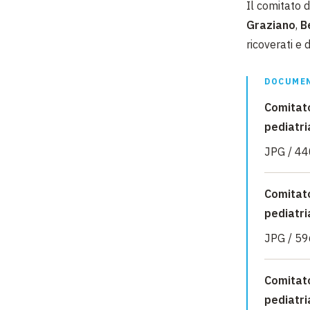
Il comitato d
Graziano
,
B
ricoverati e 
DOCUMEN
Comitato
pediatri
JPG / 44
Comitato
pediatri
JPG / 59
Comitato
pediatri