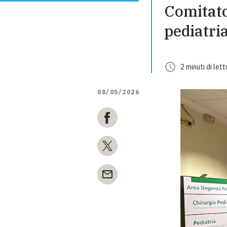
Comitato
pediatria
2
minuti
di lett
08/05/2026