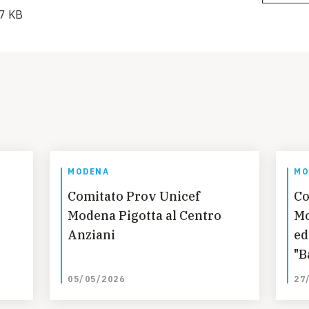
7 KB
MODENA
MO
Comitato Prov Unicef
Co
Modena Pigotta al Centro
Mo
Anziani
ed
"B
sc
05/05/2026
27