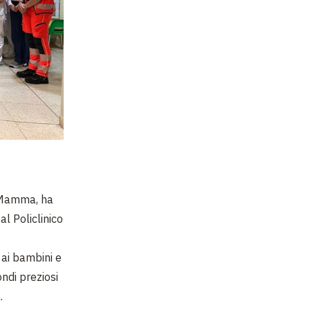
a Mamma, ha
al Policlinico
 ai bambini e
fondi preziosi
.