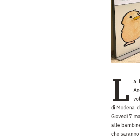
L
a 
An
vol
di Modena, d
Giovedì 7 mag
alle bambine
che saranno u