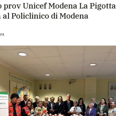
 prov Unicef Modena La Pigotta
EMERGENZE
 al Policlinico di Modena
GRANDI DONAZIONI
DIVERSI MODI PER DONARE. SCEGLI IL PIÙ
COMODO PER TE
ura