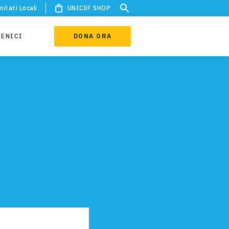
itati Locali
UNICEF SHOP
IENICI
DONA ORA