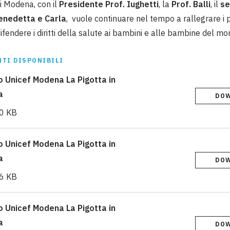
i Modena, con il
Presidente Prof. Iughetti
, la
Prof. Balli
, il
se
enedetta e Carla
, vuole continuare nel tempo a rallegrare i p
difendere i diritti della salute ai bambini e alle bambine del mo
TI DISPONIBILI
 Unicef Modena La Pigotta in
a
DO
0 KB
 Unicef Modena La Pigotta in
a
DO
6 KB
 Unicef Modena La Pigotta in
a
DO