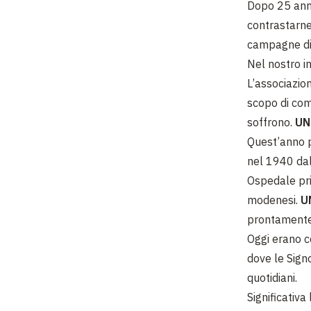
Dopo 25 anni
contrastarne
campagne di 
Nel nostro in
L’associazi
scopo di com
soffrono.
UN
Quest’anno 
nel 1940 dal
Ospedale pri
modenesi.
U
prontamente 
Oggi erano c
dove le Signo
quotidiani.
Significativa