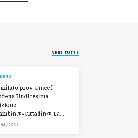
VEDI TUTTE
DENA
mitato prov Unicef
dena Undicesima
izione
ambin@=Cittadin@-La
uola senza confini"
/03/2026