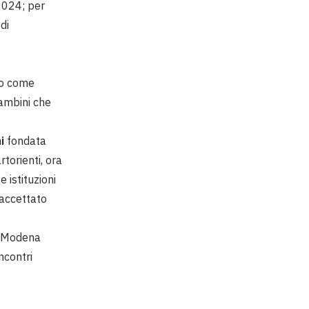
 2024; per
di
do come
bambini che
i
fondata
torienti, ora
 istituzioni
 accettato
Modena
ncontri