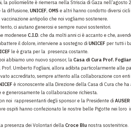
, la poliomielite è riemersa nella Striscia di Gaza nell’agosto
 la diffusione,
UNICEF
,
OMS
e altri hanno condotto diversi cicli 
vaccinazione antipolio che noi vogliamo sostenere.
tento, ci aiutano generosi e sempre nuovi sostenitori.
one modenese
C.I.D
. che da molti anni ci è accanto e che, aven
battere il dolore, interviene a sostegno di
UNICEF
per tutti i 
ICEF
le è grata per la presenza costante.
poi abbiamo uno nuovo sponsor, la
Casa di Cura Prof. Foglian
 Prof. Umberto Fogliani, allora adibita particolarmente alle par
vato accreditato, sempre attento alla collaborazione con enti e
NICEF
è riconoscente alla Direzione della Casa di Cura che ha
e generosamente la collaborazione richiesta.
on noi rappresentanti degli sponsor e la Presidente di
AUSER
re ospiti hanno confezionato le nostre belle Pigotte nei loro i
 la presenza dei Volontari della
Croce Blu
nostra sostenitrice.