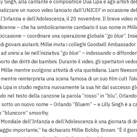
y Singh, alla cantante e compositrice Dua Lipa e agli artisti d
ealizzare un nuovo video lanciato dall’UNICEF in occasione de
l’Infanzia e dell’Adolescenza, il 20 novembre. Il breve video 
dicenne – che ha simbolicamente cambiato il suo nome in Mill
’occasione – coordinare una operazione globale “
go blue
”. Ins
i giovani aiutanti, Millie invita i colleghi Goodwill Ambassador 
d unirsi a lei nell’iniziativa “
go blue
” – indossando o diffonden
orto dei diritti dei bambini. Durante il video, gli spettatori vedo
 Millie mentre svolgono attività di vita quotidiana. Liam Neeson
mentre reinterpreta una scena famosa di un suo film cult
Tak
 Lipa in studio registra nuovamente la sua hit dal successo g
o nel testo della canzone la parola “rosso” in “blu”, Orland
lm sotto un nuovo nome – Orlando “Bluem” – e Lilly Singh è a c
 “blunicorn” smoothy.
 Mondiale dell’Infanzia e dell’Adolescenza è una giornata di d
gio importante,” ha dichiarato Millie Bobby Brown. “È il giorno