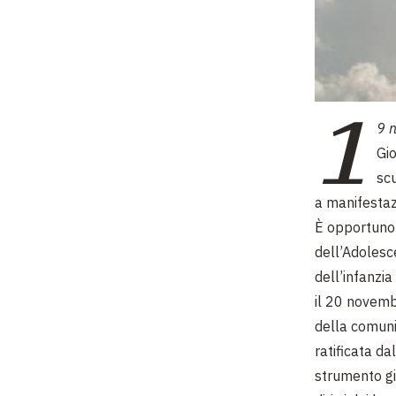
1
9 
Gio
scu
a manifestazi
È opportuno r
dell’Adolesce
dell’infanzi
il 20 novemb
della comuni
ratificata d
strumento giu