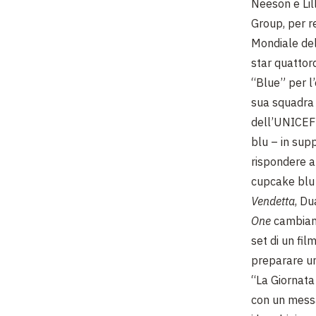
Neeson e Lill
Group, per r
Mondiale del
star quattor
“Blue” per l
sua squadra d
dell’UNICEF a
blu – in supp
rispondere a
cupcake blu 
Vendetta
,
Dua
One
cambiand
set di un fi
preparare un
“La Giornata
con un messag