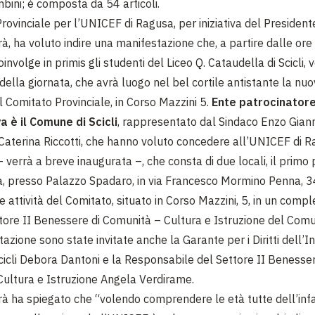
ambini; è composta da 54 articoli.
rovinciale per l’UNICEF di Ragusa, per iniziativa del President
à, ha voluto indire una manifestazione che, a partire dalle ore
nvolge in primis gli studenti del Liceo Q. Cataudella di Scicli, v
della giornata, che avrà luogo nel bel cortile antistante la nu
l Comitato Provinciale, in Corso Mazzini 5.
Ente patrocinator
va è il Comune di Scicli
, rappresentato dal Sindaco Enzo Gian
Caterina Riccotti, che hanno voluto concedere all’UNICEF di R
verrà a breve inaugurata –, che consta di due locali, il primo p
a, presso Palazzo Spadaro, in via Francesco Mormino Penna, 34
e attività del Comitato, situato in Corso Mazzini, 5, in un comp
tore II Benessere di Comunità – Cultura e Istruzione del Comune
azione sono state invitate anche la Garante per i Diritti dell’I
icli Debora Dantoni e la Responsabile del Settore II Benesser
ultura e Istruzione Angela Verdirame.
à ha spiegato che “volendo comprendere le età tutte dell’inf