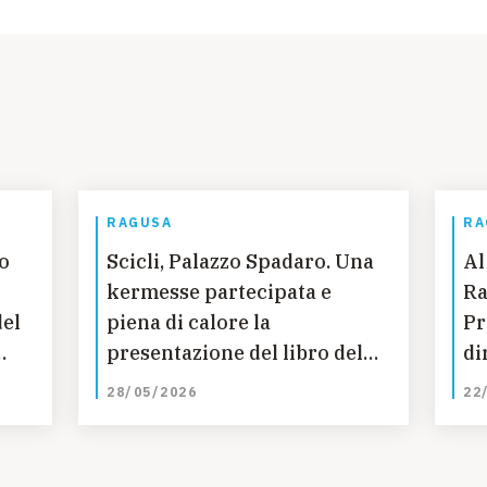
RAGUSA
RA
to
Scicli, Palazzo Spadaro. Una
Al
kermesse partecipata e
Ra
del
piena di calore la
Pr
presentazione del libro del
di
Portavoce dell’UNICEF Italia
de
28/05/2026
22
so
Andrea
da
sc