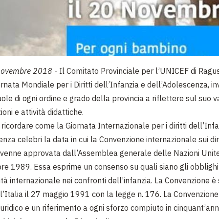
novembre 2018
-
Il Comitato Provinciale per l’UNICEF di Ragu
rnata Mondiale per i Diritti dell’Infanzia e dell’Adolescenza, in
ole di ogni ordine e grado della provincia a riflettere sul suo v
oni e attività didattiche.
icordare come la Giornata Internazionale per i diritti dell’Infa
nza celebri la data in cui la Convenzione internazionale sui diri
a venne approvata dall’Assemblea generale delle Nazioni Unit
re 1989. Essa esprime un consenso su quali siano gli obblighi 
tà internazionale nei confronti dell’infanzia. La Convenzione è
all’Italia il 27 maggio 1991 con la legge n. 176. La Convenzion
ridico e un riferimento a ogni sforzo compiuto in cinquant’anni