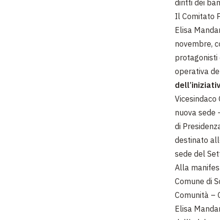
diritti dei b
Il Comitato P
Elisa Mandar
novembre, coi
protagonisti 
operativa de
dell’iniziati
Vicesindaco 
nuova sede – 
di Presidenz
destinato all
sede del Set
Alla manifest
Comune di Sc
Comunità – C
Elisa Mandar