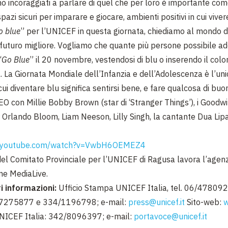
no incoraggiati a parlare di quel che per loro è importante co
 spazi sicuri per imparare e giocare, ambienti positivi in cui viver
o blue
” per l’UNICEF in questa giornata, chiediamo al mondo di
 futuro migliore. Vogliamo che quante più persone possibile a
“
Go Blue
” il 20 novembre, vestendosi di blu o inserendo il colo
a. La Giornata Mondiale dell’Infanzia e dell’Adolescenza è l’uni
cui diventare blu significa sentirsi bene, e fare qualcosa di buo
O con Millie Bobby Brown (star di ‘Stranger Things’), i Goodwi
rlando Bloom, Liam Neeson, Lilly Singh, la cantante Dua Lipa 
w.youtube.com/watch?v=VwbH6OEMEZ4
el Comitato Provinciale per l’UNICEF di Ragusa lavora l’agenz
ne MediaLive.
i informazioni:
Ufficio Stampa UNICEF Italia, tel. 06/4780
 7275877 e 334/1196798; e-mail:
press@unicef.it
Sito-web:
w
NICEF Italia: 342/8096397; e-mail:
portavoce@unicef.it