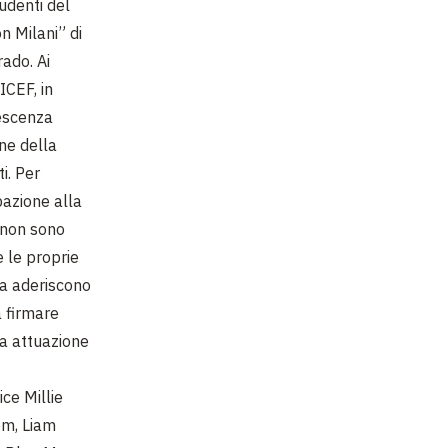
tudenti del
n Milani” di
rado. Ai
ICEF, in
lescenza
one della
i. Per
pazione alla
e non sono
e le proprie
usa aderiscono
a firmare
na attuazione
ce Millie
om, Liam