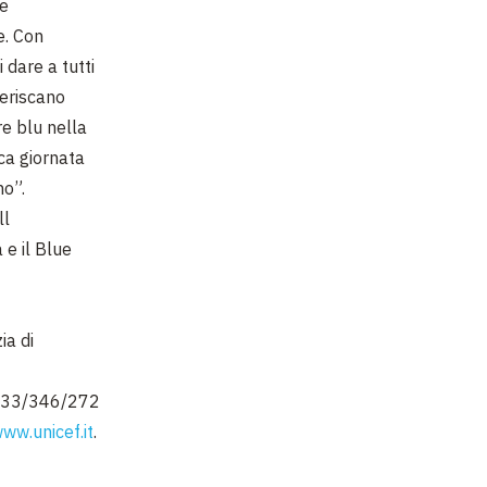
me
e. Con
 dare a tutti
deriscano
re blu nella
ca giornata
no”.
ll
e il Blue
ia di
9233/346/272
ww.unicef.it
.