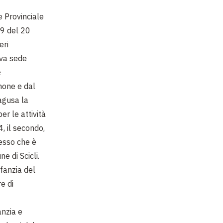
e Provinciale
 9 del 20
eri
ova sede
e
none e dal
agusa la
er le attività
, il secondo,
lesso che è
 di Scicli.
nfanzia del
e di
anzia e