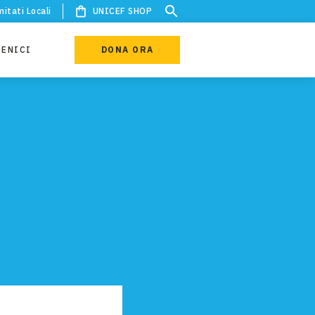
itati Locali
UNICEF SHOP
IENICI
DONA ORA