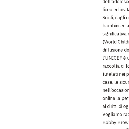
dell’adolesce
liceo ed invi
Scicli, dagli
bambini ed a
significativ
(World Childr
diffusione de
l’UNICEF è un
raccolta di f
tutelati nei 
case, le sicu
nell’occasion
online la pe
ai diritti di 
Vogliamo rac
Bobby Brown