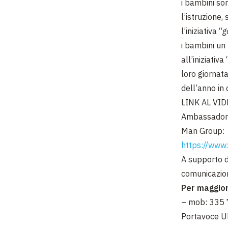
i bambini so
l’istruzione,
l’iniziativa “
g
i bambini un
all’iniziativa 
loro giornat
dell’anno in 
LINK AL VIDE
Ambassador O
Man Group:
https://ww
A supporto d
comunicazio
Per maggior
– mob: 335
Portavoce U