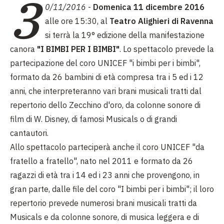
3
0/11/2016
-
Domenica 11 dicembre 2016
alle ore 15:30, al
Teatro Alighieri di Ravenna
si terrà la 19° edizione della manifestazione
canora
"I BIMBI PER I BIMBI"
. Lo spettacolo prevede la
partecipazione del coro UNICEF "i bimbi per i bimbi",
formato da 26 bambini di età compresa tra i 5 ed i 12
anni, che interpreteranno vari brani musicali tratti dal
repertorio dello Zecchino d'oro, da colonne sonore di
film di W. Disney, di famosi Musicals o di grandi
cantautori.
Allo spettacolo parteciperà anche il coro UNICEF "da
fratello a fratello", nato nel 2011 e formato da 26
ragazzi di età tra i 14 ed i 23 anni che provengono, in
gran parte, dalle file del coro "I bimbi per i bimbi"; il loro
repertorio prevede numerosi brani musicali tratti da
Musicals e da colonne sonore, di musica leggera e di