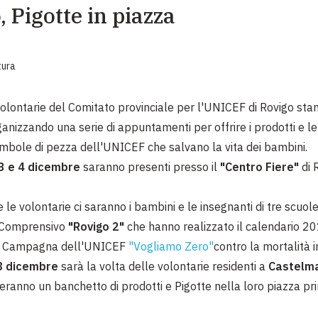
 Pigotte in piazza
EMERGENZE
GRANDI DONAZIONI
tura
DIVERSI MODI PER DONARE. SCEGLI IL PIÙ
COMODO PER TE
volontarie del Comitato provinciale per l'UNICEF di Rovigo sta
anizzando una serie di appuntamenti per offrire i prodotti e le 
mbole di pezza dell'UNICEF che salvano la vita dei bambini.
 3 e 4 dicembre
saranno presenti presso il
"Centro Fiere"
di 
 le volontarie ci saranno i bambini e le insegnanti di tre scuole
o Comprensivo
"Rovigo 2"
che hanno realizzato il calendario 201
a Campagna dell'UNICEF
"Vogliamo Zero"
contro la mortalità i
8 dicembre
sarà la volta delle volontarie residenti a
Castelm
eranno un banchetto di prodotti e Pigotte nella loro piazza pri