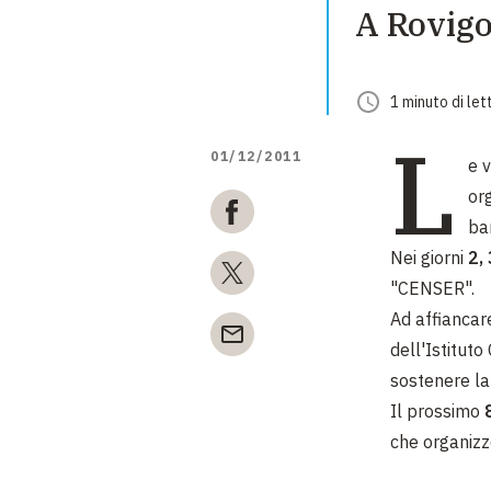
A Rovigo,
1
minuto
di let
L
01/12/2011
e 
org
ba
Nei giorni
2,
"CENSER".
Ad affiancare
dell'Istitut
sostenere l
Il prossimo
che organizz