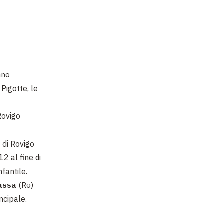
nno
Pigotte, le
Rovigo
 di Rovigo
2 al fine di
nfantile.
assa
(Ro)
ncipale.