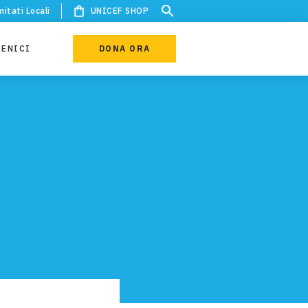
itati Locali
UNICEF SHOP
IENICI
DONA ORA