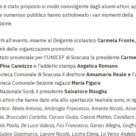
o è stato proposto in modo coinvolgente dagli alunni-attori; a
 e numeroso pubblico hanno sottolineato i vari momenti della
zione.
ti all’evento, insieme al Dirigente scolastico
Carmela Fronte,
ti delle organizzazioni promotrici:
itato provinciale per l'UNICEF di Siracusa la presidente
Carme
Pina Cannizzo
e l'addetto stampa
Angelica Romano
lioteca Comunale di Siracusa il direttore
Annamaria Reale e
l
ioteca Comunale-Sezione ragazzi
Maria Figura
Nazionale Sordi, il presidente
Salvatore Risuglia
i attori che hanno dato vita allo spettacolo teatrale sono, in r
etico:
Abela Antonio, Ambrogio Francesco, Amenta Nicolò, Asse
a, Brucculeri Carlotta, Caruso Giulia, Cassia Matteo, Cavallaro 
lo Paola, De Luca Valeria, Fici Francesco, Geraci Allegra, Giuffr
Gulino Gianmarco, Lavore Nicolò, Licitra Elena, Lo Verso Angeli