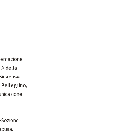
sentazione
° A della
Siracusa
 Pellegrino,
unicazione
e-Sezione
racusa.