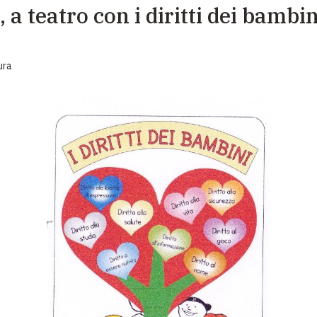
 a teatro con i diritti dei bambin
EMERGENZE
GRANDI DONAZIONI
ura
DIVERSI MODI PER DONARE. SCEGLI IL PIÙ
COMODO PER TE