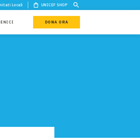
itati Locali
UNICEF SHOP
IENICI
DONA ORA