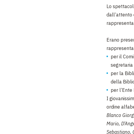
Lo spettacol
dall’attento
rappresenta
Erano presen
rappresentan
per il Com
segretaria
per la Bib
della Bibl
per l’Ente 
I giovanissim
ordine alfab
Blanco Giorgi
Mario, D’Ange
Sebastiano, 