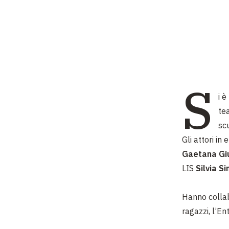
S
i 
tea
sc
Gli attori in
Gaetana Giu
LIS
Silvia S
Hanno collab
ragazzi, l’En