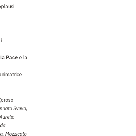
pplausi
i
la Pace
e la
'animatrice
igoroso
nnato Sveva,
Aurelio
ida
ca, Mozzicato