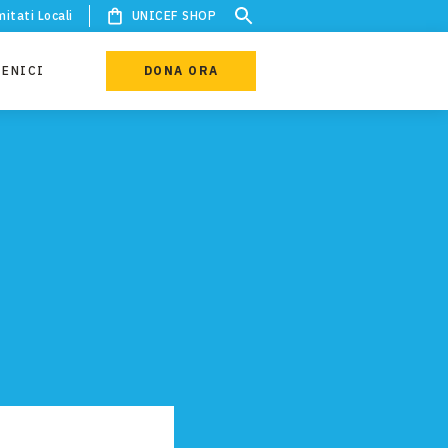
itati Locali
UNICEF SHOP
IENICI
DONA ORA