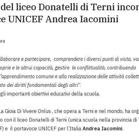
 del liceo Donatelli di Terni inco
EMERGENZE
ce UNICEF Andrea Iacomini
GRANDI DONAZIONI
DIVERSI MODI PER DONARE. SCEGLI IL PIÙ
COMODO PER TE
ura
llaborare e partecipare, comprendere i diversi punti di vista, va
oprie e le altrui capacità, gestire le conflittualità, contribuendo
l’apprendimento comune e alla realizzazione delle attività collett
o dei diritti fondamentali degli altri
”.
li importanti obiettivi educativi della scuola.
a Gioia Di Vivere Onlus , che opera a Terni e nel mondo, ha org
o con il liceo Donatelli di Terni (unica scuola nella provincia d
 e il portavoce UNICEF per l’Italia
Andrea Iacomini
.