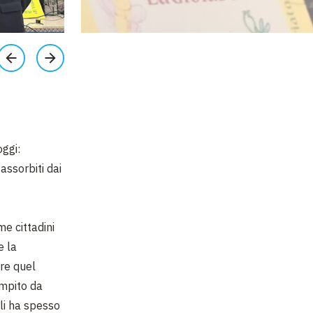
oggi:
assorbiti dai
me cittadini
e la
ire quel
empito da
 li ha spesso