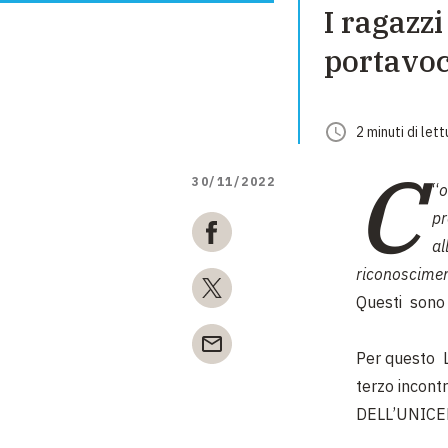
I ragazzi
portavo
2
minuti
di lett
C
30/11/2022
“
o
pr
al
riconosciment
Questi sono g
Per questo L
terzo incontr
DELL’UNICEF)