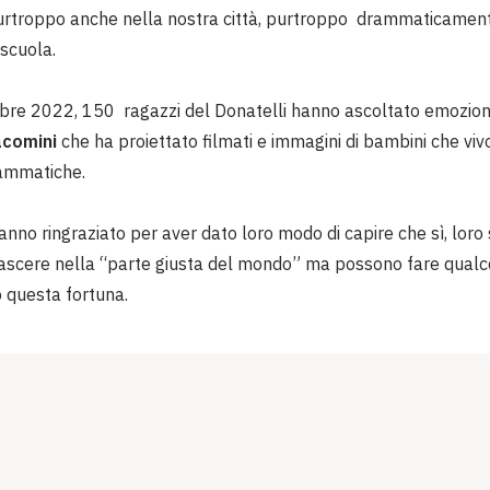
, purtroppo anche nella nostra città, purtroppo drammaticame
 scuola.
re 2022, 150 ragazzi del Donatelli hanno ascoltato emoziona
acomini
che ha proiettato filmati e immagini di bambini che viv
rammatiche.
hanno ringraziato per aver dato loro modo di capire che sì, loro 
nascere nella “parte giusta del mondo” ma possono fare qualc
 questa fortuna.