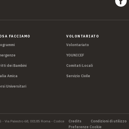
OSA FACCIAMO
VOLONTARIATO
rogrammi
Volontariato
mergenze
YOUNICEF
ritti dei Bambini
Comitati Locali
alia Amica
Servizio Civile
rsi Universitari
S - Via Palestro 68, 00185 Roma - Codice
Credits
Condizioni di utilizzo
Preferenze Cookie