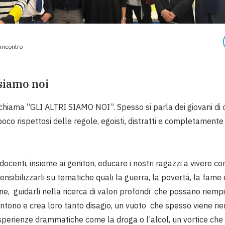
'incontro
 siamo noi
i chiama “GLI ALTRI SIAMO NOI”. Spesso si parla dei giovani di 
 poco rispettosi delle regole, egoisti, distratti e completamente 
docenti, insieme ai genitori, educare i nostri ragazzi a vivere co
nsibilizzarli su tematiche quali la guerra, la povertà, la fame 
ne, guidarli nella ricerca di valori profondi che possano riemp
ntono e crea loro tanto disagio, un vuoto che spesso viene ri
 esperienze drammatiche come la droga o l’alcol, un vortice che