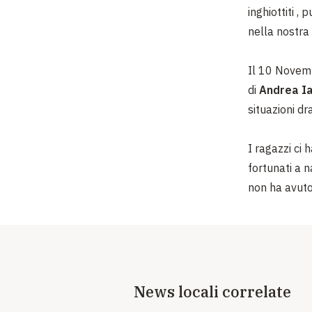
inghiottiti 
nella nostra
Il 10 Novemb
di
Andrea I
situazioni d
I ragazzi ci 
fortunati a 
non ha avuto
News locali correlate