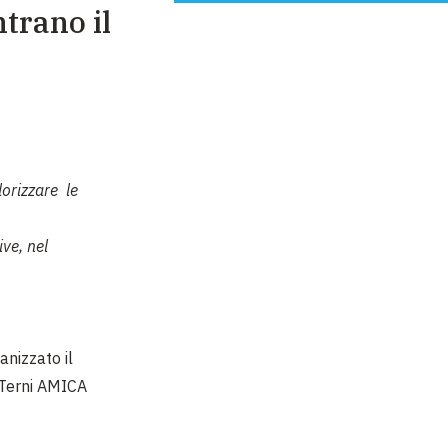
ntrano il
lorizzare le
ive, nel
anizzato il
i Terni AMICA