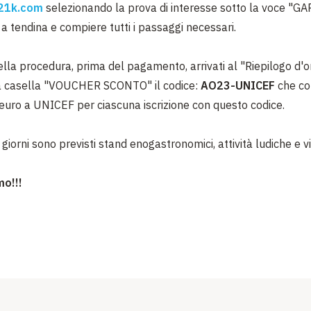
21k.com
selezionando la prova di interesse sotto la voce "GA
 a tendina e compiere tutti i passaggi necessari.
ella procedura, prima del pagamento, arrivati al "Riepilogo d'o
la casella "VOUCHER SCONTO" il codice:
AO23-UNICEF
che co
euro a UNICEF per ciascuna iscrizione con questo codice.
 giorni sono previsti stand enogastronomici, attività ludiche e vi
mo!!!