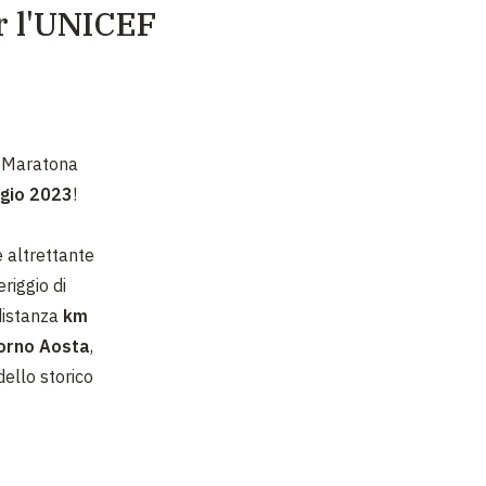
r l'UNICEF
a Maratona
gio 2023
!
e altrettante
riggio di
(distanza
km
orno Aosta
,
dello storico