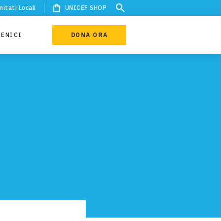
itati Locali
UNICEF SHOP
IENICI
DONA ORA