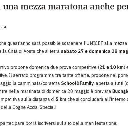
a una mezza maratona anche pe
EMERGENZE
GRANDI DONAZIONI
tura
DIVERSI MODI PER DONARE. SCEGLI IL PIÙ
COMODO PER TE
che quest'anno sarà possibile sostenere l'UNICEF alla mezz
ella Città di Aosta che si terrà
sabato 27 e domenica 28 mag
rtivo propone domenica due prove competitive (
21 e 10 km
) 
ive. Il serrato programma tra tante offerte, propone nel pome
aggio la camminata/corsetta
School&Family
, aperta a tutti 
ntre nella mattinata di domenica 28 maggio è prevista
Buongi
mpetitiva sulla distanza di
5 km
che si concluderà all'interno 
 della Cogne Acciai Speciali.
partecipare potrà iscriversi sul sito della manifestazione,