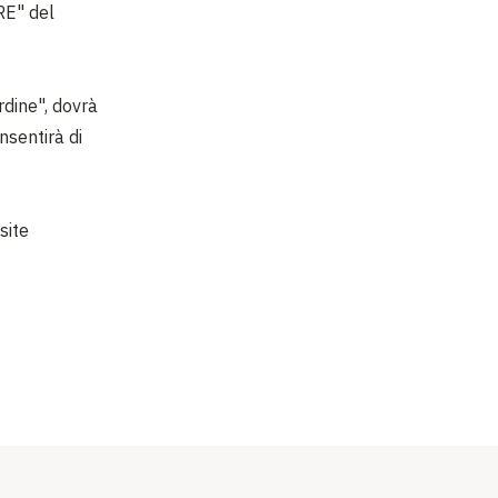
RE" del
rdine", dovrà
nsentirà di
site