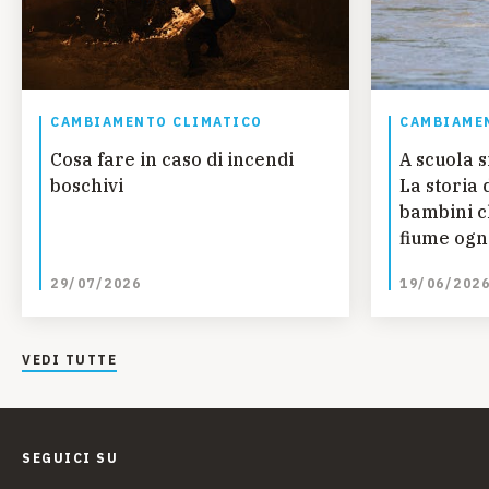
CAMBIAMENTO CLIMATICO
CAMBIAME
Cosa fare in caso di incendi
A scuola s
boschivi
La storia 
bambini c
fiume ogn
studiare 
29/07/2026
19/06/202
Guinea
VEDI TUTTE
SEGUICI SU