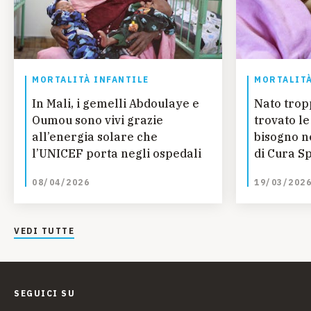
MORTALITÀ INFANTILE
MORTALITÀ
In Mali, i gemelli Abdoulaye e
Nato trop
Oumou sono vivi grazie
trovato le
all’energia solare che
bisogno n
l’UNICEF porta negli ospedali
di Cura S
dall’UNIC
08/04/2026
19/03/202
VEDI TUTTE
SEGUICI SU