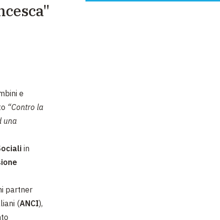
ancesca"
mbini e
tto
“Contro la
ad una
Sociali
in
sione
ni partner
iani (
ANCI
),
nto