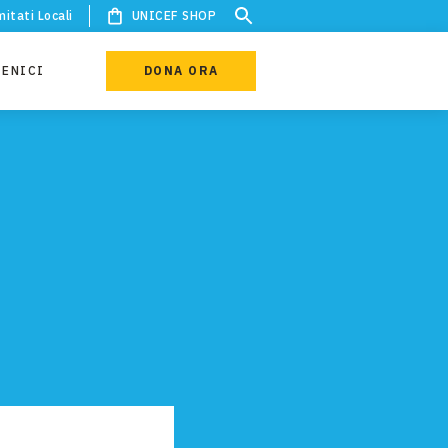
itati Locali
UNICEF SHOP
IENICI
DONA ORA