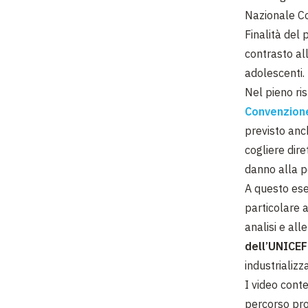
Nazionale Co
Finalità del 
contrasto al
adolescenti.
Nel pieno ri
Convenzione
previsto anch
cogliere dire
danno alla p
A questo eser
particolare 
analisi e al
dell’UNICEF
industrializz
I video conte
percorso pro