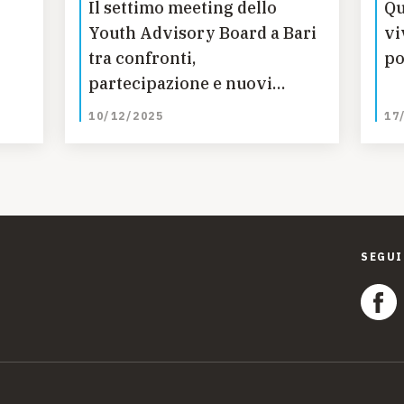
Il settimo meeting dello
Qu
Youth Advisory Board a Bari
vi
tra confronti,
po
partecipazione e nuovi
progetti
10/12/2025
17
su
SEGUI