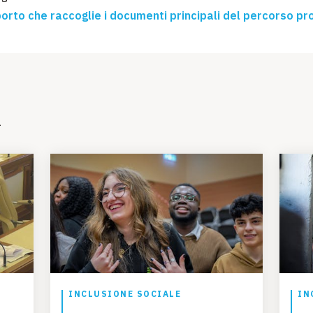
pporto che raccoglie i documenti principali del percorso pr
i
INCLUSIONE SOCIALE
IN