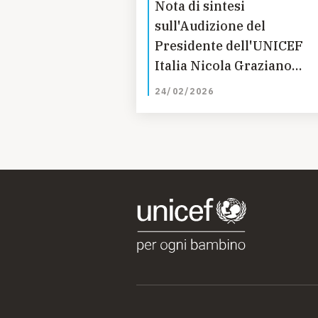
Nota di sintesi
sull'Audizione del
Presidente dell'UNICEF
Italia Nicola Graziano
presso la Commissione
24/02/2026
Cultura del Senato
sull'indagine conoscitiva 
povertà educativa,
abbandono e dispersione
scolastica