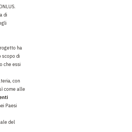
 ONLUS.
a di
egli
l progetto ha
o scopo di
to che essi
teria, con
sì come alle
enti
nei Paesi
nale del