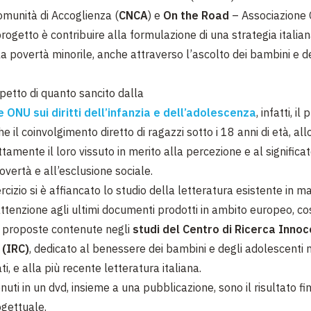
munità di Accoglienza (
CNCA
) e
On the Road
– Associazione
progetto è contribuire alla formulazione di una strategia italian
la povertà minorile, anche attraverso l’ascolto dei bambini e d
spetto di quanto sancito dalla
 ONU sui diritti dell’infanzia e dell’adolescenza
, infatti, i
e il coinvolgimento diretto di ragazzi sotto i 18 anni di età, all
ttamente il loro vissuto in merito alla percezione e al significa
overtà e all’esclusione sociale.
cizio si è affiancato lo studio della letteratura esistente in ma
attenzione agli ultimi documenti prodotti in ambito europeo, co
le proposte contenute negli
studi del Centro di Ricerca Innoc
 (IRC)
, dedicato al benessere dei bambini e degli adolescenti 
ati, e alla più recente letteratura italiana.
nuti in un dvd, insieme a
una pubblicazione, sono il risultato fi
gettuale.