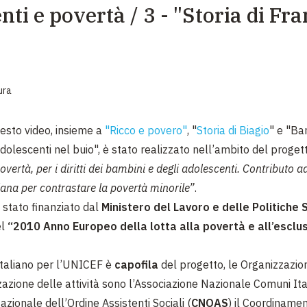
ti e povertà / 3 - "Storia di Fr
EMERGENZE
GRANDI DONAZIONI
DIVERSI MODI PER DONARE. SCEGLI IL PIÙ
COMODO PER TE
ura
esto video, insieme a
"Ricco e povero"
, "
Storia di Biagio
" e "Ba
dolescenti nel buio", è stato realizzato nell’ambito del proge
overtà, per i diritti dei bambini e degli adolescenti. Contributo 
liana per contrastare la povertà minorile”
.
 stato finanziato dal
Ministero del Lavoro e delle Politiche 
el
“2010 Anno Europeo della lotta alla povertà e all’esclu
Italiano per l’UNICEF è
capofila
del progetto, le Organizzazio
zazione delle attività sono l’Associazione Nazionale Comuni Ital
Nazionale dell’Ordine Assistenti Sociali (
CNOAS
) il Coordiname