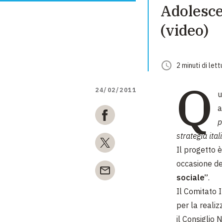
Adolescen
(video)
2
minuti
di lett
Q
24/02/2011
u
a
p
strategia ita
Il progetto è
occasione d
sociale”
.
Il Comitato 
per la realiz
il Consiglio 