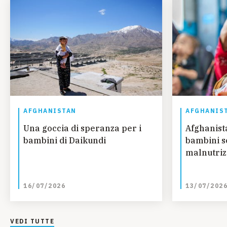
AFGHANISTAN
AFGHANIS
Una goccia di speranza per i
Afghanista
bambini di Daikundi
bambini so
malnutriz
16/07/2026
13/07/202
VEDI TUTTE