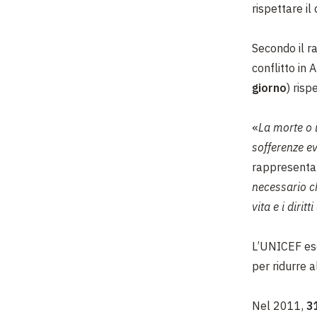
rispettare il
Secondo il r
conflitto in
giorno
) risp
«
La morte o i
sofferenze ev
rappresenta
necessario ch
vita e i dirit
L’UNICEF esor
per ridurre a
Nel 2011,
3