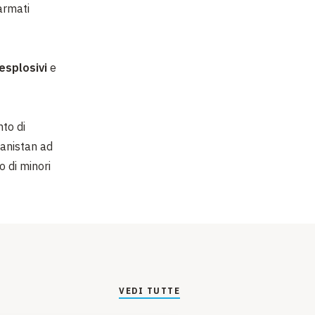
armati
 esplosivi
e
nto di
hanistan ad
o di minori
VEDI TUTTE