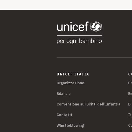
UNICEF ITALIA
C
Organizzazione
P
Bilancio
E
Convenzione sui Diritti dell'Infanzia
Di
Contatti
It
Whistleblowing
Co