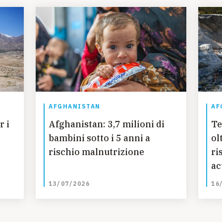
AFGHANISTAN
AF
r i
Afghanistan: 3,7 milioni di
Te
bambini sotto i 5 anni a
ol
rischio malnutrizione
ri
ac
13/07/2026
16