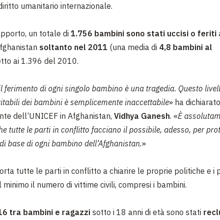
 diritto umanitario internazionale.
apporto, un totale di
1.756 bambini sono stati uccisi o feriti
 Afghanistan
soltanto nel 2011
(una media di
4,8 bambini al
etto ai 1.396 del 2010.
l ferimento di ogni singolo bambino è una tragedia. Questo livell
itabili dei bambini è semplicemente inaccettabile
» ha dichiarato
nte dell’UNICEF in Afghanistan,
Vidhya Ganesh
. «
È assoluta
e tutte le parti in conflitto facciano il possibile, adesso, per pro
ti di base di ogni bambino dell’Afghanistan.
»
ta tutte le parti in conflitto a chiarire le proprie politiche e i
l minimo il numero di vittime civili, compresi i bambini.
16 tra bambini e ragazzi
sotto i 18 anni di età sono stati
recl