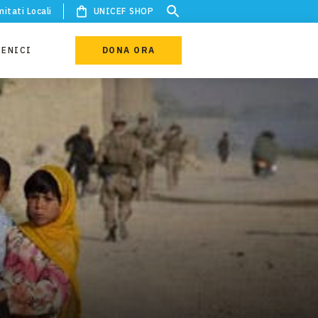
itati Locali
UNICEF SHOP
IENICI
DONA ORA