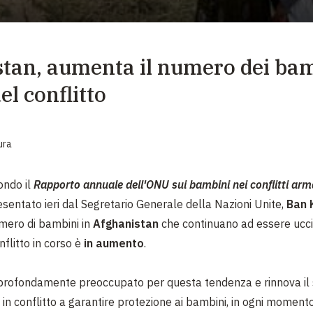
EMERGENZE
GRANDI DONAZIONI
tan, aumenta il numero dei ba
DIVERSI MODI PER DONARE. SCEGLI IL PIÙ
COMODO PER TE
el conflitto
ura
ondo il
Rapporto annuale dell'ONU sui bambini nei conflitti arm
esentato ieri dal Segretario Generale della Nazioni Unite,
Ban 
mero di bambini in
Afghanistan
che continuano ad essere uccisi
flitto in corso è
in aumento
.
rofondamente preoccupato per questa tendenza e rinnova il s
i in conflitto a garantire protezione ai bambini, in ogni moment