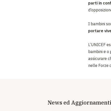
parti in conf
d’opposizion
I bambini son
portare viv
L’UNICEF eso
bambini e o g
assicurare 
nelle Forze 
News ed Aggiornament