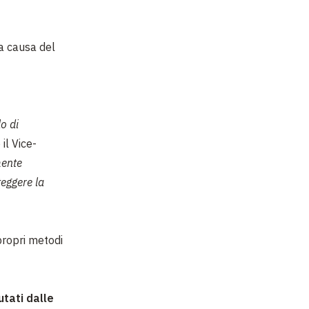
a causa del
o di
 il Vice-
mente
teggere la
 propri metodi
utati dalle