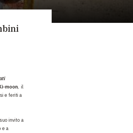
mbini
ati
Ki-moon
, il
 e feriti a
uo invito a
o e a