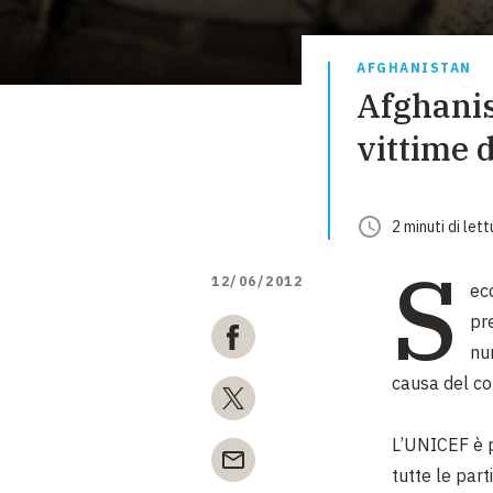
AFGHANISTAN
Afghanis
vittime d
2
minuti
di lett
S
12/06/2012
ec
pr
nu
causa del con
L’UNICEF è p
tutte le part