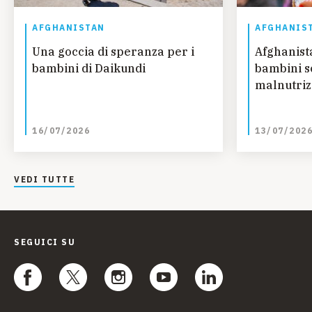
AFGHANISTAN
AFGHANIS
Una goccia di speranza per i
Afghanista
bambini di Daikundi
bambini so
malnutriz
16/07/2026
13/07/202
VEDI TUTTE
SEGUICI SU