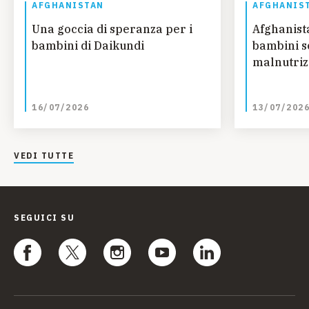
AFGHANISTAN
AFGHANIS
Una goccia di speranza per i
Afghanista
bambini di Daikundi
bambini so
malnutriz
16/07/2026
13/07/202
VEDI TUTTE
SEGUICI SU