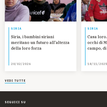
SIRIA
SIRIA
Siria, i bambini siriani
Casa loro.
meritano un futuro all'altezza
occhi di 
della loro forza
campo, di 
20/02/2026
18/11/202
VEDI TUTTE
SEGUICI SU