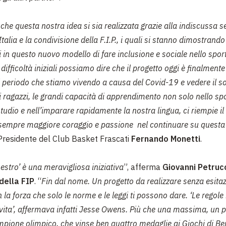
 che questa nostra idea si sia realizzata grazie alla indiscussa se
talia e la condivisione della F.I.P., i quali si stanno dimostrando
 in questo nuovo modello di fare inclusione e sociale nello spor
 difficoltà iniziali possiamo dire che il progetto oggi è finalment
 periodo che stiamo vivendo a causa del Covid-19 e vedere il so
ti ragazzi, le grandi capacità di apprendimento non solo nello sp
tudio e nell’imparare rapidamente la nostra lingua, ci riempie il
a sempre maggiore coraggio e passione nel continuare su questa
l Presidente del Club Basket Frascati
Fernando Monetti
.
nestro’ è una meravigliosa iniziativa
”, afferma
Giovanni Petrucc
della FIP
. “
Fin dal nome. Un progetto da realizzare senza esitaz
n la forza che solo le norme e le leggi ti possono dare. ‘Le regole 
a vita’, affermava infatti Jesse Owens. Più che una massima, un p
ampione olimpico, che vinse ben quattro medaglie ai Giochi di Ber