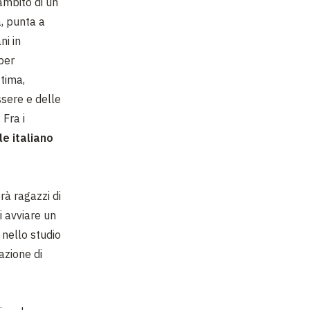
’ambito di un
, punta a
ni in
 per
tima,
sere e delle
 Fra i
le italiano
rà ragazzi di
i avviare un
 nello studio
azione di