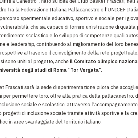
Diritti a Canestro”, nato su idea del Club Basket Frascati, nell
ro fra la Federazione Italiana Pallacanestro e l’UNICEF Italia
percorso sperimentale educativo, sportivo e sociale per i giova
 vulnerabilità, che sia capace di fornire un’istruzione di qualità
l rendimento scolastico e lo sviluppo di competenze quali autos
e e leadership, contribuendo al miglioramento del loro benes
rospettive attraverso il coinvolgimento della rete progettuale.
si sono uniti al progetto, anche
il Comitato olimpico naziona
niversità degli studi di Roma “Tor Vergata”.
et Frascati sarà la sede di sperimentazione pilota che accoglie
ni per permettere loro, oltre alla pratica della pallacanestro, d
inclusione sociale e scolastico, attraverso l’accompagnamento
 progetti di inclusione sociale tramite attività sportive e la cre
hoc in aree svantaggiate del territorio italiano.