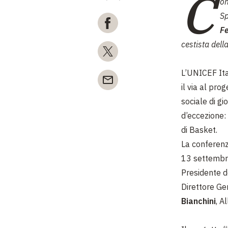
C
on
Sp
Fe
cestista dell
L’UNICEF Ita
il via al prog
sociale di gi
d’eccezione:
di Basket.
La conferenza
13 settembre
Presidente 
Direttore Ge
Bianchini
, A