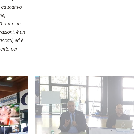
r educativo
ne,
20 anni, ha
razioni, è un
ascati, ed è
mento per