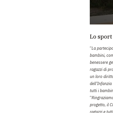
Lo sport
“
La partecipaz
bambini, com
benessere gen
ragazzi di pr
un loro dirit
dell’Infanzia
tutti i bambin
“
Ringraziamo 
progetto, il 
ragazzi e tutti