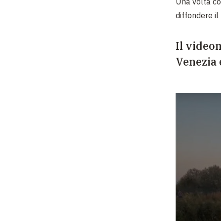
Una volta co
diffondere i
Il video
Venezia 