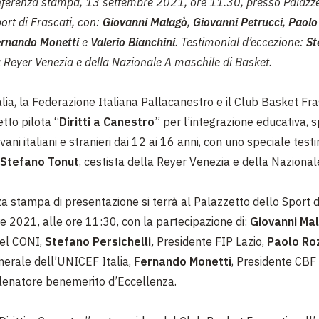
ferenza stampa, 13 settembre 2021, ore 11.30, presso Palazze
ort di Frascati, con:
Giovanni Malagò
,
Giovanni Petrucci
,
Paolo
rnando Monetti
e
Valerio Bianchini
. Testimonial d’eccezione:
St
a Reyer Venezia e della Nazionale A maschile di Basket.
lia, la Federazione Italiana Pallacanestro e il Club Basket Fr
etto pilota “
Diritti a Canestro
” per l’integrazione educativa, s
ovani italiani e stranieri dai 12 ai 16 anni, con uno speciale test
Stefano Tonut
, cestista della Reyer Venezia e della Naziona
 stampa di presentazione si terrà al Palazzetto dello Sport di 
 2021, alle ore 11:30, con la partecipazione di:
Giovanni Ma
del CONI,
Stefano Persichelli,
Presidente FIP Lazio,
Paolo Ro
nerale dell’UNICEF Italia,
Fernando Monetti
, Presidente CBF
llenatore benemerito d’Eccellenza.