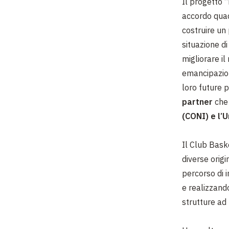
Il progetto “
accordo quad
costruire un 
situazione di
migliorare i
emancipazion
loro future p
partner
che 
(CONI) e l’U
Il Club Bask
diverse origi
percorso di 
e realizzando
strutture ad 