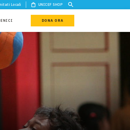
itati Locali
UNICEF SHOP
IENICI
DONA ORA