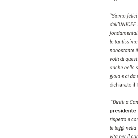
“
Siamo felici
dell’UNICEF I
fondamentali
le tantissime
nonostante il
volti di ques
anche nello s
gioia e ci d
dichiarato i
“‘
Diritti a Ca
presidente 
rispetto e co
le leggi nell
vita per il c