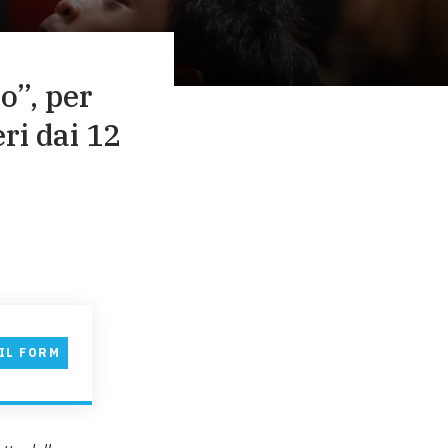
ro”, per
eri dai 12
IL FORM