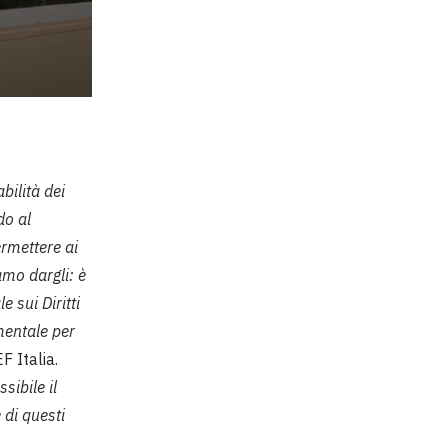
bilità dei
do al
ermettere ai
amo dargli: è
 sui Diritti
mentale per
 Italia.
sibile il
 di questi