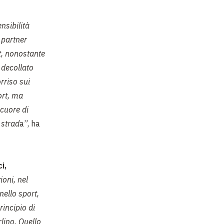
nsibilità
 partner
t, nonostante
e decollato
rriso sui
ort, ma
 cuore di
 strad
a”, ha
i,
ioni, nel
nello sport,
rincipio di
lino. Quello