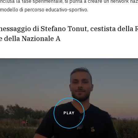
nclusa la fase sperimentale, si punta a creare un network naz
l modello di percorso educativo-sportivo.
messaggio di Stefano Tonut, cestista della
e della Nazionale A
PLAY