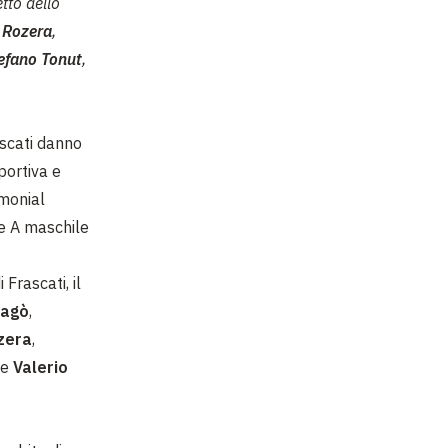
tto dello
 Rozera
,
efano Tonut
,
ascati danno
portiva e
imonial
le A maschile
Frascati, il
lagò
,
zera
,
 e
Valerio