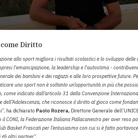
 come Diritto
ione allo sport migliora i risultati scolastici e lo sviluppo delle a
presi l'emancipazione, la leadership e l'autostima - contribuen
erale dei bambini e dei ragazzi e alle loro prospettive future. P
aticare uno sport non è soltanto un’opportunità in più che possi
to, come indicato dall’articolo 31 della Convenzione Internazionale
 e dell’Adolescenza, che riconosce il diritto al gioco come fonda
i
”, ha dichiarato
Paolo Rozera,
Direttore Generale dell’UNICEF
il CONI, la Federazione Italiana Pallacanestro per aver reso pos
Club Basket Frascati per l’entusiasmo con cui si è fatto portavoce
 gli altri partner
”.