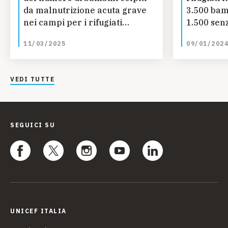
da malnutrizione acuta grave
3.500 bam
nei campi per i rifugiati
1.500 sen
Rohingya
11/03/2025
09/01/202
VEDI TUTTE
SEGUICI SU
UNICEF ITALIA