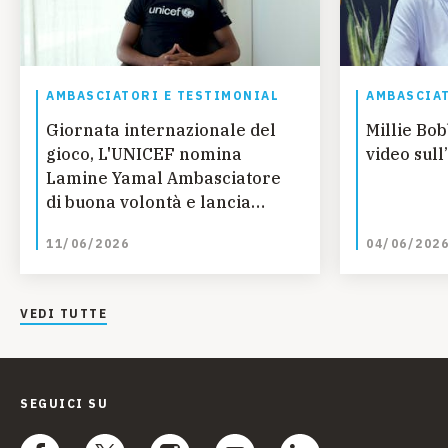
AMBASCIATORI E TESTIMONIAL
AMBASCIAT
Giornata internazionale del
Millie Bo
gioco, L'UNICEF nomina
video sull
Lamine Yamal Ambasciatore
di buona volontà e lancia
nuovo rapporto sul Gioco
11/06/2026
04/06/202
VEDI TUTTE
SEGUICI SU