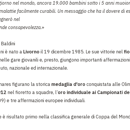
 giorno nel mondo, ancora 19.000
bambini sotto i 5 anni muoio
 malattie facilmente
curabili. Un messaggio che ha il dovere di es
egnerò nel
ande consapevolezza.
»
 Baldini
ni è nato a
Livorno
il 19 dicembre 1985.
Le sue vittorie nel
fi
nelle gare giovanili e, presto, giungono
importanti affermazioni
to, nazionale ed internazionale.
ares figurano la storica
medaglia d'oro
conquistata alle Oli
012
nel fioretto a squadre, l’
oro individuale ai Campionati d
9) e tre affermazioni europee individuali.
e è risultato primo nella classifica generale di Coppa del Mon