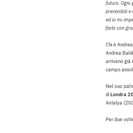
futuro. Ogni
prevenibili e
ed io mi imp
farlo con gr
Chi è Andrea
Andrea Baldi
arrivano già 
campo assolu
Nel suo palm
di
Londra
2
Antalya (
200
Per due volt