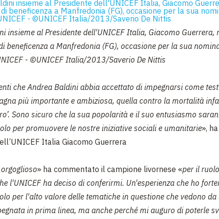
ni insieme al Presidente dell'UNICEF Italia, Giacomo Guerrera, 
a di beneficenza a Manfredonia (FG), occasione per la sua nomin
UNICEF - ©UNICEF Italia/2013/Saverio De Nittis
nti che Andrea Baldini abbia accettato di impegnarsi come
tes
gna più importante e ambiziosa, quella contro la
mortalità infa
o’. Sono sicuro che la sua popolarità e il suo
entusiasmo saran
olo per promuovere le nostre iniziative
sociali e umanitarie
», ha
dell’UNICEF Italia Giacomo Guerrera
 orgoglioso
» ha commentato il campione livornese «
per il ruolo
he l'UNICEF ha deciso di conferirmi. Un'esperienza che ho
fort
olo per l'alto valore delle tematiche in questione che
vedono da
egnata in prima linea, ma anche perché mi
auguro di poterle sv