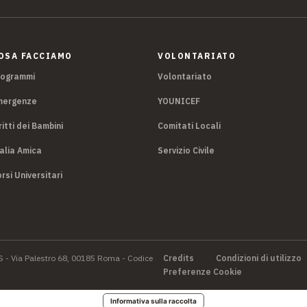
OSA FACCIAMO
VOLONTARIATO
rogrammi
Volontariato
mergenze
YOUNICEF
ritti dei Bambini
Comitati Locali
alia Amica
Servizio Civile
rsi Universitari
S - Via Palestro 68, 00185 Roma - Codice
Credits
Condizioni di utilizzo
Preferenze Cookie
Informativa sulla raccolta