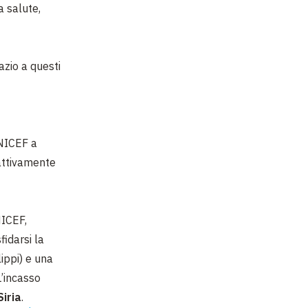
a salute,
azio a questi
UNICEF a
attivamente
ICEF,
sfidarsi la
lippi) e una
L’incasso
Siria
.