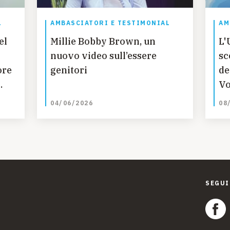
L
AMBASCIATORI E TESTIMONIAL
AM
el
Millie Bobby Brown, un
L'
nuovo video sull’essere
sc
ore
genitori
de
Vo
04/06/2026
08
SEGUI