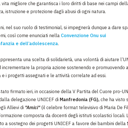
vita migliore che garantisca i loro diritti di
base nei campi dell
a, istruzione e protezione dagli abusi di
ogni natura.
ni, nel suo ruolo di testimonial, si impegnerà dunque a dare
sp
emi, così come enunciati nella
Convenzione Onu sui
’infanzia e dell’adolescenza
.
appresenta una scelta di
solidarietà, una volontà di aiutare l’
d incrementare la
propria azione sostenendo e promuovendo 
e i progetti
assegnati e le attività correlate ad essi.
tato firmato ieri, in occasione della V Partita del Cuore pro-
UN
 dalla delegazione UNICEF di
Manfredonia (FG),
che ha visto
li Allievi di
"Amici"
(il celebre format televisivo di Maria De Fi
formazione composta da docenti degli istituti scolastici locali.
to a sostegno dei progetti UNICEF a favore dei bambini della