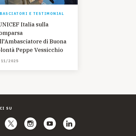
BASCIATORI E TESTIMONIAL
UNICEF Italia sulla
omparsa
ll'Ambasciatore di Buona
lontà Peppe Vessicchio
/11/2025
CI SU