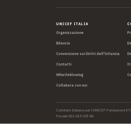
UNICEF ITALIA
C
Organizzazione
P
Bilancio
E
Convenzione sui Diritti dell'Infanzia
Di
Contatti
It
Whistleblowing
Co
Collabora con noi
Comitato Italiano per l’UNICEF Fondazione ET
Fiscale 015 619 205 86