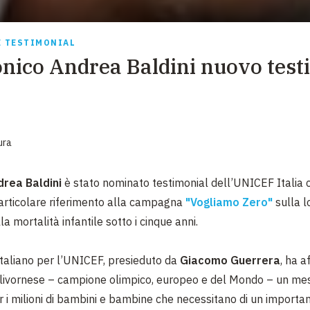
EMERGENZE
GRANDI DONAZIONI
E TESTIMONIAL
onico Andrea Baldini nuovo test
DIVERSI MODI PER DONARE. SCEGLI IL PIÙ
COMODO PER TE
ura
drea Baldini
è stato nominato testimonial dell’UNICEF Italia 
articolare
riferimento alla campagna
"Vogliamo Zero"
sulla l
lla
mortalità infantile sotto i cinque anni.
Italiano per l’UNICEF, presieduto da
Giacomo Guerrera
, ha
af
 livornese – campione olimpico, europeo e del Mondo –
un mes
 i milioni di bambini e bambine che necessitano di
un importan