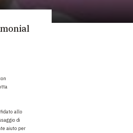
imonial
con
otta
fidato allo
saggio di
te aiuto per