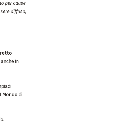
no per cause
sere diffuso,
oretto
 anche in
mpiadi
el Mondo
di
do.