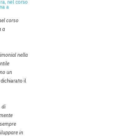
nel corso
a a
timonial nella
ntile
no un
 dichiarato il
 di
emente
 sempre
iluppare in