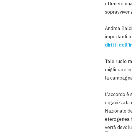
ottenere una 
sopravvivenz
Andrea Baldi
importanti t
diritti dell
Tale ruolo r
migliorare e
la campagna 
L’accordo è s
organizzata
Nazionale deg
eterogenea
verrà
devolu