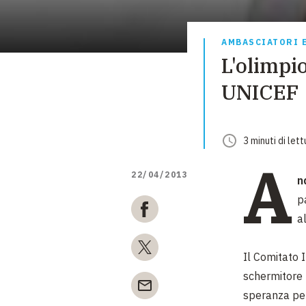
AMBASCIATORI 
L'olimpi
UNICEF
3
minuti
di lett
A
22/04/2013
n
p
a
Il Comitato 
schermitore
speranza per