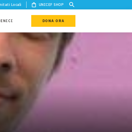
itati Locali
UNICEF SHOP
IENICI
DONA ORA