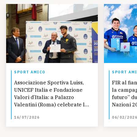
SPORT AMICO
SPORT AM
Associazione Sportiva Luiss,
FIR al fi
UNICEF Italia e Fondazione
la campag
Valori d’Italia: a Palazzo
futuro” d
Valentini (Roma) celebrate le
Nazioni 2
nuove eccellenze dello sport
16/07/2026
06/02/202