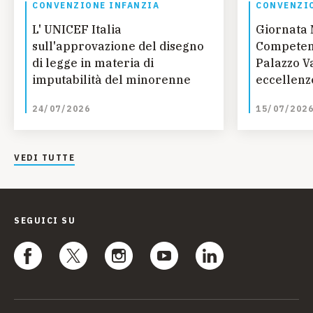
CONVENZIONE INFANZIA
CONVENZIO
L' UNICEF Italia
Giornata 
sull'approvazione del disegno
Competenz
di legge in materia di
Palazzo Va
imputabilità del minorenne
eccellenze
talento, 
24/07/2026
15/07/202
VEDI TUTTE
SEGUICI SU