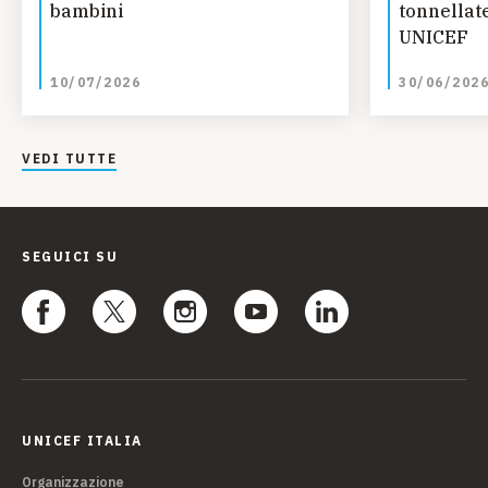
bambini
tonnellate
UNICEF
10/07/2026
30/06/202
VEDI TUTTE
SEGUICI SU
UNICEF ITALIA
Organizzazione