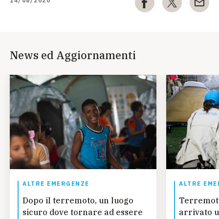
14/08/2020
News ed Aggiornamenti
ALTRE EMERGENZE
ALTRE EME
Dopo il terremoto, un luogo
Terremot
sicuro dove tornare ad essere
arrivato u