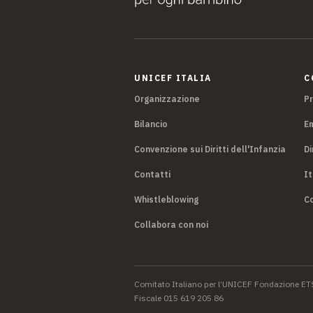
UNICEF ITALIA
C
Organizzazione
P
Bilancio
E
Convenzione sui Diritti dell'Infanzia
Di
Contatti
It
Whistleblowing
Co
Collabora con noi
Comitato Italiano per l’UNICEF Fondazione ET
Fiscale 015 619 205 86