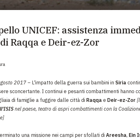
EMERGENZE
GRANDI DONAZIONI
ppello UNICEF: assistenza immedi
DIVERSI MODI PER DONARE. SCEGLI IL PIÙ
COMODO PER TE
di Raqqa e Deir-ez-Zor
ura
agosto 2017
– L'impatto della guerra sui bambini in
Siria
conti
sere sconcertante.
I continui e pesanti combattimenti hanno c
liaia di famiglie a fuggire dalle città di
Raqqa
e
Deir-ez-Zor
[
ll'ISIS
nel paese, teatro di aspri combattimenti con la Coalizion
e]
rminato una missione nei campi per sfollati di
Areesha
,
Ein 