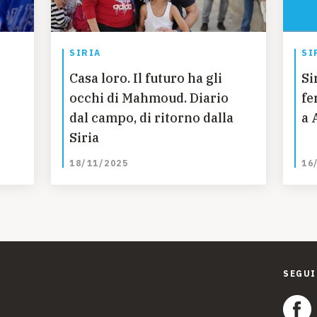
SIRIA
SI
Casa loro. Il futuro ha gli
Si
occhi di Mahmoud. Diario
fe
dal campo, di ritorno dalla
a 
Siria
18/11/2025
16
SEGUI