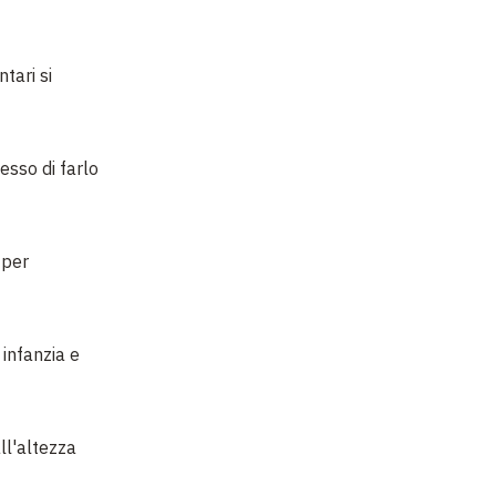
tari si
esso di farlo
 per
 infanzia e
all'altezza