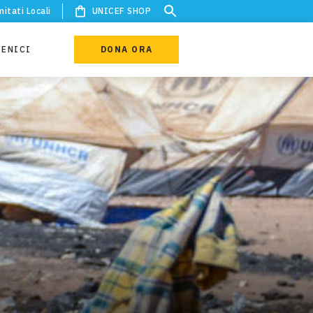
itati Locali
UNICEF SHOP
IENICI
DONA ORA