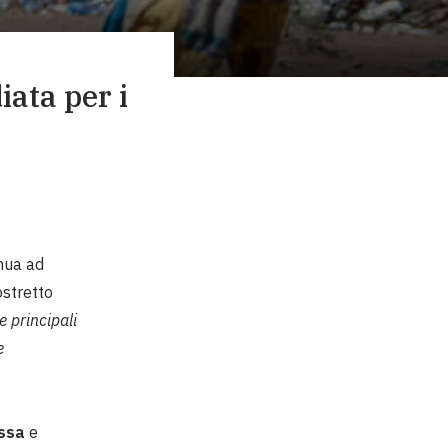
ata per i
nua ad
ostretto
le principali
e
Issa
e