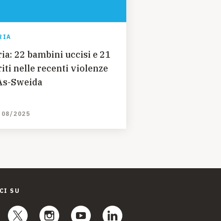
RIA
ria: 22 bambini uccisi e 21
riti nelle recenti violenze
As-Sweida
/08/2025
CI SU