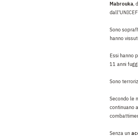
Mabrouka
, 
dall'UNICEF 
Sono sopraff
hanno vissut
Essi hanno pa
11 anni
fugg
Sono terrori
Secondo le no
continuano ad
combattimen
Senza
un
ac