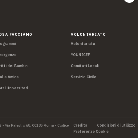
OSA FACCIAMO
VOLONTARIATO
rogrammi
Volontariato
mergenze
YOUNICEF
ritti dei Bambini
Comitati Locali
alia Amica
Servizio Civile
rsi Universitari
S - Via Palestro 68, 00185 Roma - Codice
Credits
Condizioni di utilizzo
Preferenze Cookie