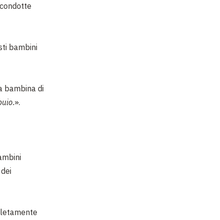
à condotte
ti bambini
na bambina
di
buio.
».
bambini
 dei
mpletamente