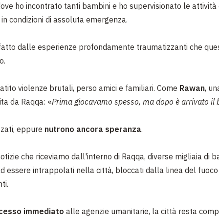
dove ho incontrato tanti bambini e ho supervisionato le attivit
in condizioni di assoluta emergenza.
atto dalle esperienze profondamente traumatizzanti che ques
o.
tito violenze brutali, perso amici e familiari. Come
Rawan
, u
ita da
Raqqa
: «
Prima giocavamo spesso, ma dopo è arrivato il 
zzati, eppure
nutrono ancora speranza
.
tizie che riceviamo dall'interno di Raqqa, diverse migliaia di 
 essere intrappolati nella città, bloccati dalla linea del fuoco
ti.
cesso immediato
alle
agenzie umanitarie
, la città resta co