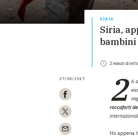
SIRIA
Siria, a
bambini 
2
minuti
di lett
2
27/08/2017
6 
es
mig
roccaforti de
internazional
Ho appena te