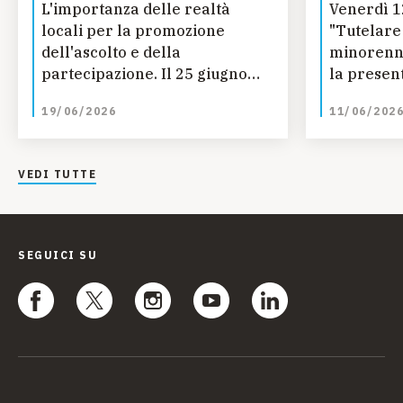
L'importanza delle realtà
Venerdì 1
locali per la promozione
"Tutelare i
dell'ascolto e della
minorenni
partecipazione. Il 25 giugno
la presen
un nuovo appuntamento per il
Report sta
19/06/2026
11/06/202
ciclo "Officine Special"
dell'Osse
VEDI TUTTE
SEGUICI SU