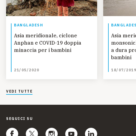
BANGLADESH
BANGLADE
Asia meridionale, ciclone
Asia meri
Anphan e COVID-19 doppia
monsonic
minaccia per i bambini
a dura pro
bambini
21/05/2020
18/07/201
VEDI TUTTE
SEGUICI SU