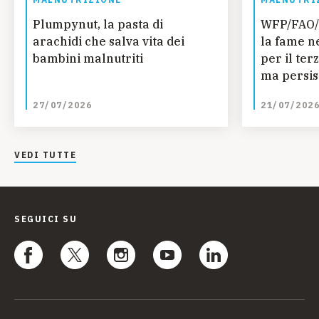
Plumpynut, la pasta di
WFP/FAO/
arachidi che salva vita dei
la fame n
bambini malnutriti
per il ter
ma persis
regionali
27/07/2026
21/07/202
ONU
VEDI TUTTE
SEGUICI SU