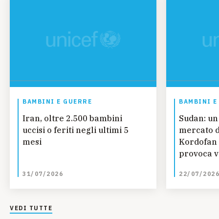
BAMBINI E GUERRE
BAMBINI E
Iran, oltre 2.500 bambini
Sudan: un
uccisi o feriti negli ultimi 5
mercato d
mesi
Kordofan 
provoca vi
bambini
31/07/2026
22/07/202
VEDI TUTTE